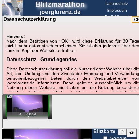
Blitzmarathon
Datenschutz
Impressum
joerglorenz.de
BerlinHimmel
Datenschutzerklärung
O
BerlinHimmel
Blitzmarathon
Am Himmel
☰
Luftfahrt
Hinweis:
Gewitter über Berlin:
Nach dem Betätigen von »OK« wird diese Erklärung für 30 Tag
nicht mehr automatisch erscheinen. Sie ist aber jederzeit über de
31.12.1993
Link im Kopf der Website aufrufbar.
Datenschutz - Grundlegendes
Tipp:
Auf der Karte beim Einzelfoto können
Karte
Sie auf ihre Position tippen und sehen, wie
Diese Datenschutzerklärung soll die Nutzer dieser Website über di
weit die gewählte Position zu den Blitzen auf dem Foto bzw.
Art, den Umfang und den Zweck der Erhebung und Verwendun
im Video entfernt ist. Quelle der Blitzdaten:
personenbezogener Daten durch den Websitebetreiber vo
kachelmannwetter
. Doppelklick auf Thumb zum Anzeigen.
joerglorenz.de informieren. Dabei geht es ausschließlich um di
Nutzung dieser Website, nicht aber um die Nutzung besondere
einzelner Softwareangebote. Letztere haben aufgrund ihre
📹
Funktionen Besonderheiten, so dass verschiedene Date
gespeichert werden müssen, die für das Funktionieren erforderlic
sind. Hier ist es wichtig, dass Sie selbst zum Testen diese
Funktionen möglichst erfundene Daten verwenden. Ansonsten wir
31.12.
1993
auf die spezifischen Besonderheiten beim jeweiligen Angebo
|
1
gesondert hingewiesen.
Generell gilt: Wenn Sie ein Angebot bei den Add-Ins nutzen, be
Blitzkarte
☉
🗱
dem Daten übertragen werden, werden diese Daten auf de
Google
Server joerglorenz.de gespeichert. Dies erfolgt in MySQL-Tabellen