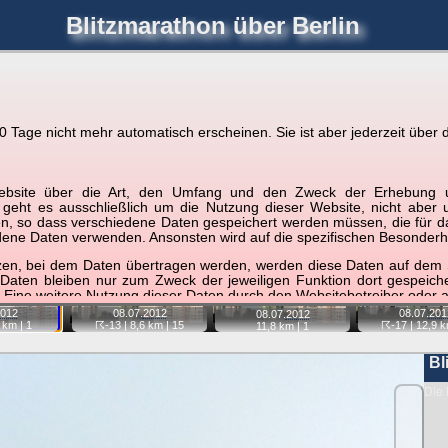
Blitzmarathon
über Berlin
joerglorenz.de
immel
Blitzmarathon
Am Himmel
Luf
Tage nicht mehr automatisch erscheinen. Sie ist aber jederzeit über d
hre Position tippen und sehen, wie weit die gewählte Position
r Website über die Art, den Umfang und den Zweck der Erhebun
etter
. Doppelklick auf Thumb zum Anzeigen.
i geht es ausschließlich um die Nutzung dieser Website, nicht abe
, so dass verschiedene Daten gespeichert werden müssen, die für das F
ndene Daten verwenden. Ansonsten wird auf die spezifischen Besonderh
📷
📷
📷
tzen, bei dem Daten übertragen werden, werden diese Daten auf dem S
 Daten bleiben nur zum Zweck der jeweiligen Funktion dort gespeic
 Eine weitere Nutzung dieser Daten durch den Websitebetreiber oder a
08.07.
2012
012
08.07.
201
08.07.
2012
nst und behandelt Ihre personenbezogenen Daten vertraulich und ent
☈-13
| 8,6 km |
15
 km |
1
☈-17
| 12,9 k
11,8 km |
1
ieser Webseite Änderungen an dieser Datenschutzerklärung vorge
 durchzulesen.
Bl
zogene Daten” oder “Verarbeitung”) finden Sie in Art. 4 DSGVO.
Die 