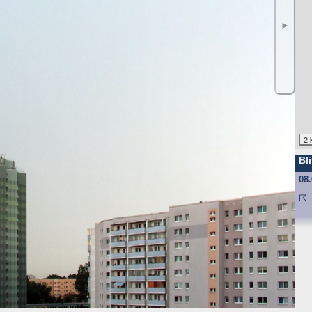
ufgrund unseres berechtigten Interesses (s. Art. 6 Abs. 1 lit. f. DSGV
gende Daten werden so protokolliert:
►
angten
nd anschließend gelöscht. Dies liegt in der Zuständigkeit des Provider
2 
ebsite-Besuchern erheben und warum
Bli
f und speichert sie für einige Zeit - aus Sicherheitsgründen um Angr
08
elche Seiten von wo wie oft aufgerufen werden. Müssen Daten aus Be
st.
☈
 den Websitebetreiber nicht, es werden nur die Aufrufzahlen der We
f Ihrem Endgerät gespeichert werden. Ihr Browser greift auf diese Date
mit einer ID (zufällige Zeichenfolge, PHPSESSID), damit Sie beim a
d nicht enthalten; der Cookie verfällt sofort mit dem Beenden der Bro