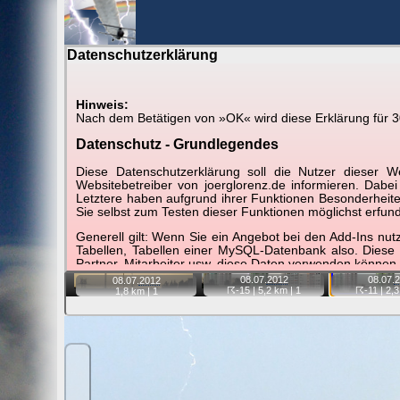
Datenschutzerklärung
BerlinH
Hinweis:
Nach dem Betätigen von »OK« wird diese Erklärung für 30 
Gewitter über Berlin:
08.07.2012
Datenschutz - Grundlegendes
Tipp:
Auf der Karte beim Einzelfoto können Sie auf i
Diese Datenschutzerklärung soll die Nutzer diese
Video entfernt ist. Quelle der Blitzdaten:
kachelmannw
Websitebetreiber von joerglorenz.de informieren. Dabe
Letztere haben aufgrund ihrer Funktionen Besonderheiten
Sie selbst zum Testen dieser Funktionen möglichst erfu
📷
📷
📷
Generell gilt: Wenn Sie ein Angebot bei den Add-Ins nu
Tabellen, Tabellen einer MySQL-Datenbank also. Diese
Partner, Mitarbeiter usw. diese Daten verwenden können.
08.07.
2012
08.07.
2
08.07.
2012
Der Websitebetreiber nimmt Ihren Datenschutz sehr er
☈-15
| 5,2 km |
1
☈-11
| 2,3
1,8 km |
1
Technologien und die ständige Weiterentwicklung d
Datenschutzerklärung in regelmäßigen Abständen wieder
Definitionen der verwendeten Begriffe (z.B. “personenbe
Zugriffsdaten