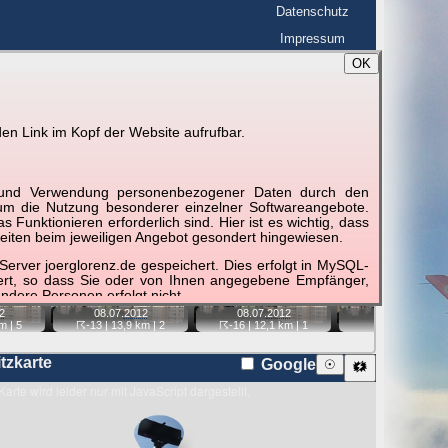
Datenschutz
Impressum
OK
BerlinHimmel
☰
tfahrt
Blitzmarathon
en Link im Kopf der Website aufrufbar.
 zu den Blitzen auf dem Foto bzw. im
Karte
g und Verwendung personenbezogener Daten durch den
r um die Nutzung besonderer einzelner Softwareangebote.
unktionieren erforderlich sind. Hier ist es wichtig, dass
eiten beim jeweiligen Angebot gesondert hingewiesen.
📷
📷
📷
erver joerglorenz.de gespeichert. Dies erfolgt in MySQL-
hert, so dass Sie oder von Ihnen angegebene Empfänger,
ndere Personen erfolgt nicht.
08.07.
2012
2
08.07.
2012
08.07.
2012
sprechend der gesetzlichen Vorschriften. Da durch neue
☈-13
| 13,9 km |
2
m |
5
☈-16
| 12,1 km |
1
14,8 km |
1
nommen werden können, empfehlen wir Ihnen, sich die
itzkarte
Google
☉
🗱
Karte wird leider nur mit JavaScript dargestellt.