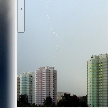
Wir, der Websitebetreiber bzw. Seitenprovider, erheben a
als „Server-Logfiles“ auf dem Server der Website ab. Fol
◄
Besuchte Website und besuchte Webseite
Uhrzeit zum Zeitpunkt des Zugriffes
Menge der gesendeten Daten in Byte
Quelle/Verweis, von welchem Sie auf die Seite gel
Verwendeter Browser
Verwendetes Betriebssystem
Verwendete IP-Adresse
Die Server-Logfiles werden für einige Zeit gespeichert u
Strato dazu:
DSGVO und Log-Daten: Welche Daten wir von Deinen W
Datenschutzinformation
Der Websitebetreiber zeichnet die o. g. Daten selbst au
können und zur Qualitätssicherung um festzustellen, w
Löschung ausgenommen bis der Vorfall endgültig geklärt i
Reichweitenmessung & Cookies
Eine Reichweitenmessung in diesem Sinne erfolgt durch
direkte Verbindung zu Besuchern ausgewertet.
Bei Cookies handelt es sich um kleine Dateien, welche au
Diese Website verwendet ausschließlich einen Cookie 
identifiziert werden können. Andere Daten als die ID sin