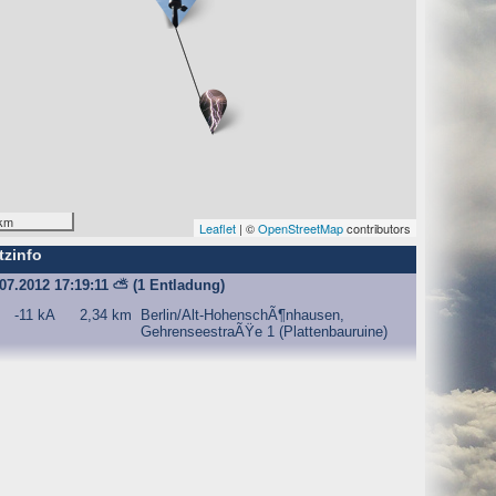
O) Daten über Zugriffe auf die Website und speichern diese
s Strato AG, der Websitebetreiber nutzt diese Daten nicht.
km
Leaflet
| ©
OpenStreetMap
contributors
tzinfo
iffe zu erkennen, um z. B. Missbrauchsfälle aufklären zu
.07.2012 17:19:11
⛅
(1 Entladung)
weisgründen aufgehoben werden, sind sie solange von der
-11 kA
2,34 km
Berlin/Alt-HohenschÃ¶nhausen,
GehrenseestraÃŸe 1 (Plattenbauruine)
bsite und der Webseiten auf der Basis der Logfiles ohne
ien zu.
ktuellen Besuch der Website durch die einzelnen Seiten
wsersitzung. Benötigt wird der Cookie allerdings auch nur,