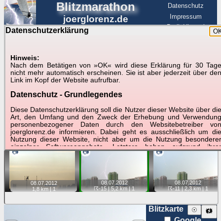
Blitzmarathon
Datenschutz
Impressum
joerglorenz.de
BerlinHimmel
Datenschutzerklärung
O
BerlinHimmel
Blitzmarathon
Am Himmel
☰
Luftfahrt
Hinweis:
Gewitter über Berlin:
Nach dem Betätigen von »OK« wird diese Erklärung für 30 Tag
nicht mehr automatisch erscheinen. Sie ist aber jederzeit über de
08.07.2012
Link im Kopf der Website aufrufbar.
Datenschutz - Grundlegendes
Tipp:
Auf der Karte beim Einzelfoto können
Karte
Sie auf ihre Position tippen und sehen, wie
Diese Datenschutzerklärung soll die Nutzer dieser Website über di
weit die gewählte Position zu den Blitzen auf dem Foto bzw.
Art, den Umfang und den Zweck der Erhebung und Verwendun
im Video entfernt ist. Quelle der Blitzdaten:
personenbezogener Daten durch den Websitebetreiber vo
kachelmannwetter
. Doppelklick auf Thumb zum Anzeigen.
joerglorenz.de informieren. Dabei geht es ausschließlich um di
Nutzung dieser Website, nicht aber um die Nutzung besondere
einzelner Softwareangebote. Letztere haben aufgrund ihre
📷
📷
📷
Funktionen Besonderheiten, so dass verschiedene Date
gespeichert werden müssen, die für das Funktionieren erforderlic
sind. Hier ist es wichtig, dass Sie selbst zum Testen diese
Funktionen möglichst erfundene Daten verwenden. Ansonsten wir
08.07.
2012
08.07.
2012
auf die spezifischen Besonderheiten beim jeweiligen Angebo
08.07.
2012
☈-15
| 5,2 km |
1
☈-11
| 2,3 km |
1
1,8 km |
1
gesondert hingewiesen.
Generell gilt: Wenn Sie ein Angebot bei den Add-Ins nutzen, be
Blitzkarte
☉
🗱
dem Daten übertragen werden, werden diese Daten auf de
Google
Server joerglorenz.de gespeichert. Dies erfolgt in MySQL-Tabellen