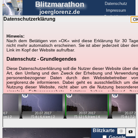
Blitzmarathon
Datenschutz
Impressum
joerglorenz.de
BerlinHimmel
Datenschutzerklärung
O
BerlinHimmel
Blitzmarathon
Am Himmel
☰
Luftfahrt
Hinweis:
Gewitter über Berlin:
Nach dem Betätigen von »OK« wird diese Erklärung für 30 Tag
nicht mehr automatisch erscheinen. Sie ist aber jederzeit über de
20.07.2017
Link im Kopf der Website aufrufbar.
Datenschutz - Grundlegendes
Tipp:
Auf der Karte beim Einzelfoto können
Karte
Sie auf ihre Position tippen und sehen, wie
Diese Datenschutzerklärung soll die Nutzer dieser Website über di
weit die gewählte Position zu den Blitzen auf dem Foto bzw.
Art, den Umfang und den Zweck der Erhebung und Verwendun
im Video entfernt ist. Quelle der Blitzdaten:
personenbezogener Daten durch den Websitebetreiber vo
kachelmannwetter
. Doppelklick auf Thumb zum Anzeigen.
joerglorenz.de informieren. Dabei geht es ausschließlich um di
Nutzung dieser Website, nicht aber um die Nutzung besondere
einzelner Softwareangebote. Letztere haben aufgrund ihre
📷
📷
📷
Funktionen Besonderheiten, so dass verschiedene Date
gespeichert werden müssen, die für das Funktionieren erforderlic
sind. Hier ist es wichtig, dass Sie selbst zum Testen diese
Funktionen möglichst erfundene Daten verwenden. Ansonsten wir
2017
20.07.
2017
20.07.
2017
20.07.
20
auf die spezifischen Besonderheiten beim jeweiligen Angebo
,6 km |
2
☈-8
| 6,4 km |
2
☈-12
| 5,9 km |
4
☈-8
| 7,2 k
gesondert hingewiesen.
Generell gilt: Wenn Sie ein Angebot bei den Add-Ins nutzen, be
Blitzkarte
☉
🗱
dem Daten übertragen werden, werden diese Daten auf de
Google
Server joerglorenz.de gespeichert. Dies erfolgt in MySQL-Tabellen