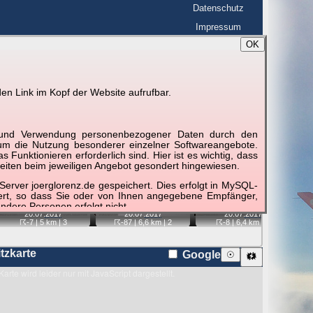
Datenschutz
Impressum
OK
BerlinHimmel
☰
tfahrt
Blitzmarathon
en Link im Kopf der Website aufrufbar.
 zu den Blitzen auf dem Foto bzw. im
Karte
g und Verwendung personenbezogener Daten durch den
r um die Nutzung besonderer einzelner Softwareangebote.
unktionieren erforderlich sind. Hier ist es wichtig, dass
eiten beim jeweiligen Angebot gesondert hingewiesen.
📷
📷
📷
📷
erver joerglorenz.de gespeichert. Dies erfolgt in MySQL-
hert, so dass Sie oder von Ihnen angegebene Empfänger,
ndere Personen erfolgt nicht.
20.07.
2017
20.07.
2017
20.07.
2017
☈-7
| 5 km |
3
☈-87
| 6,6 km |
2
☈-8
| 6,4 km |
2
sprechend der gesetzlichen Vorschriften. Da durch neue
nommen werden können, empfehlen wir Ihnen, sich die
itzkarte
Google
☉
🗱
Karte wird leider nur mit JavaScript dargestellt.