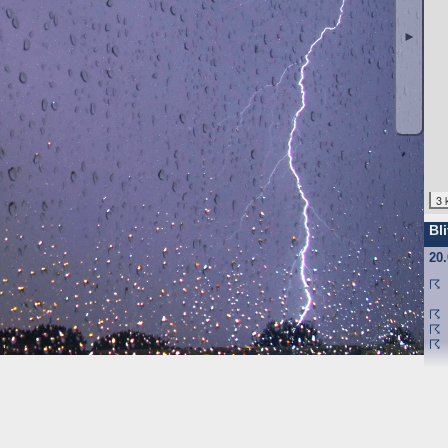
ufgrund unseres berechtigten Interesses (s. Art. 6 Abs. 1 lit. f. DSGV
gende Daten werden so protokolliert:
►
angten
nd anschließend gelöscht. Dies liegt in der Zuständigkeit des Provider
3 
ebsite-Besuchern erheben und warum
Bli
f und speichert sie für einige Zeit - aus Sicherheitsgründen um Angr
20
elche Seiten von wo wie oft aufgerufen werden. Müssen Daten aus Be
st.
☈
☈
☈
☈
 den Websitebetreiber nicht, es werden nur die Aufrufzahlen der We
f Ihrem Endgerät gespeichert werden. Ihr Browser greift auf diese Date
mit einer ID (zufällige Zeichenfolge, PHPSESSID), damit Sie beim a
d nicht enthalten; der Cookie verfällt sofort mit dem Beenden der Bro