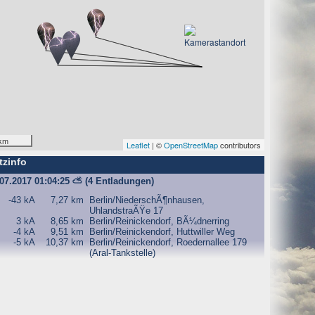
O) Daten über Zugriffe auf die Website und speichern diese
s Strato AG, der Websitebetreiber nutzt diese Daten nicht.
km
Leaflet
| ©
OpenStreetMap
contributors
tzinfo
iffe zu erkennen, um z. B. Missbrauchsfälle aufklären zu
.07.2017 01:04:25
⛅
(4 Entladungen)
weisgründen aufgehoben werden, sind sie solange von der
-43 kA
7,27 km
Berlin/NiederschÃ¶nhausen,
UhlandstraÃŸe 17
3 kA
8,65 km
Berlin/Reinickendorf, BÃ¼dnerring
-4 kA
9,51 km
Berlin/Reinickendorf, Huttwiller Weg
-5 kA
10,37 km
Berlin/Reinickendorf, Roedernallee 179
bsite und der Webseiten auf der Basis der Logfiles ohne
(Aral-Tankstelle)
ien zu.
ktuellen Besuch der Website durch die einzelnen Seiten
wsersitzung. Benötigt wird der Cookie allerdings auch nur,