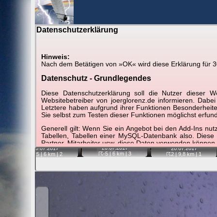
Datenschutzerklärung
BerlinH
Hinweis:
Nach dem Betätigen von »OK« wird diese Erklärung für 30 
Gewitter über Berlin:
20.07.2017
Datenschutz - Grundlegendes
Tipp:
Auf der Karte beim Einzelfoto können Sie auf i
Diese Datenschutzerklärung soll die Nutzer diese
Video entfernt ist. Quelle der Blitzdaten:
kachelmannw
Websitebetreiber von joerglorenz.de informieren. Dabe
Letztere haben aufgrund ihrer Funktionen Besonderheiten
Sie selbst zum Testen dieser Funktionen möglichst erfu
📷
📷
📷
Generell gilt: Wenn Sie ein Angebot bei den Add-Ins nu
Tabellen, Tabellen einer MySQL-Datenbank also. Diese
Partner, Mitarbeiter usw. diese Daten verwenden können.
20.07.
2017
20.07.
2017
20.07.
2017
☈-5
| 6 km |
3
☈25
| 6 km |
2
☈2
| 9,8 km |
1
Der Websitebetreiber nimmt Ihren Datenschutz sehr er
Technologien und die ständige Weiterentwicklung d
Datenschutzerklärung in regelmäßigen Abständen wieder
Definitionen der verwendeten Begriffe (z.B. “personenbe
Zugriffsdaten