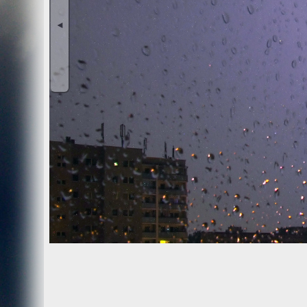
Wir, der Websitebetreiber bzw. Seitenprovider, erheben a
als „Server-Logfiles“ auf dem Server der Website ab. Fol
◄
Besuchte Website und besuchte Webseite
Uhrzeit zum Zeitpunkt des Zugriffes
Menge der gesendeten Daten in Byte
Quelle/Verweis, von welchem Sie auf die Seite gel
Verwendeter Browser
Verwendetes Betriebssystem
Verwendete IP-Adresse
Die Server-Logfiles werden für einige Zeit gespeichert u
Strato dazu:
DSGVO und Log-Daten: Welche Daten wir von Deinen W
Datenschutzinformation
Der Websitebetreiber zeichnet die o. g. Daten selbst au
können und zur Qualitätssicherung um festzustellen, w
Löschung ausgenommen bis der Vorfall endgültig geklärt i
Reichweitenmessung & Cookies
Eine Reichweitenmessung in diesem Sinne erfolgt durch
direkte Verbindung zu Besuchern ausgewertet.
Bei Cookies handelt es sich um kleine Dateien, welche au
Diese Website verwendet ausschließlich einen Cookie 
identifiziert werden können. Andere Daten als die ID sin