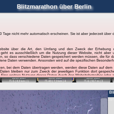
Blitzmarathon
über Berlin
joerglorenz.de
immel
Blitzmarathon
Am Himmel
Luf
Tage nicht mehr automatisch erscheinen. Sie ist aber jederzeit über d
hre Position tippen und sehen, wie weit die gewählte Position
r Website über die Art, den Umfang und den Zweck der Erhebun
etter
. Doppelklick auf Thumb zum Anzeigen.
i geht es ausschließlich um die Nutzung dieser Website, nicht abe
, so dass verschiedene Daten gespeichert werden müssen, die für das F
ndene Daten verwenden. Ansonsten wird auf die spezifischen Besonderh
📷
📷
📷
tzen, bei dem Daten übertragen werden, werden diese Daten auf dem S
 Daten bleiben nur zum Zweck der jeweiligen Funktion dort gespeic
 Eine weitere Nutzung dieser Daten durch den Websitebetreiber oder a
20.07.
2017
20.07.
2017
20.07.
2017
☈-5
| 8,9 km |
1
☈-43
| 7,3 km |
4
☈-6
| 917 m |
3
nst und behandelt Ihre personenbezogenen Daten vertraulich und ent
ieser Webseite Änderungen an dieser Datenschutzerklärung vorge
 durchzulesen.
Bl
zogene Daten” oder “Verarbeitung”) finden Sie in Art. 4 DSGVO.
Die 