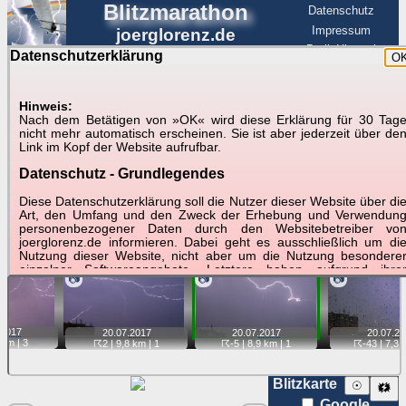
Blitzmarathon
Datenschutz
Impressum
joerglorenz.de
BerlinHimmel
Datenschutzerklärung
O
BerlinHimmel
Blitzmarathon
Am Himmel
☰
Luftfahrt
Hinweis:
Gewitter über Berlin:
Nach dem Betätigen von »OK« wird diese Erklärung für 30 Tag
nicht mehr automatisch erscheinen. Sie ist aber jederzeit über de
20.07.2017
Link im Kopf der Website aufrufbar.
Datenschutz - Grundlegendes
Tipp:
Auf der Karte beim Einzelfoto können
Karte
Sie auf ihre Position tippen und sehen, wie
Diese Datenschutzerklärung soll die Nutzer dieser Website über di
weit die gewählte Position zu den Blitzen auf dem Foto bzw.
Art, den Umfang und den Zweck der Erhebung und Verwendun
im Video entfernt ist. Quelle der Blitzdaten:
personenbezogener Daten durch den Websitebetreiber vo
kachelmannwetter
. Doppelklick auf Thumb zum Anzeigen.
joerglorenz.de informieren. Dabei geht es ausschließlich um di
Nutzung dieser Website, nicht aber um die Nutzung besondere
einzelner Softwareangebote. Letztere haben aufgrund ihre
📷
📷
📷
Funktionen Besonderheiten, so dass verschiedene Date
gespeichert werden müssen, die für das Funktionieren erforderlic
sind. Hier ist es wichtig, dass Sie selbst zum Testen diese
Funktionen möglichst erfundene Daten verwenden. Ansonsten wir
2017
20.07.
2017
20.07.
2017
20.07.
20
auf die spezifischen Besonderheiten beim jeweiligen Angebo
 km |
3
☈2
| 9,8 km |
1
☈-5
| 8,9 km |
1
☈-43
| 7,3 
gesondert hingewiesen.
Generell gilt: Wenn Sie ein Angebot bei den Add-Ins nutzen, be
Blitzkarte
☉
🗱
dem Daten übertragen werden, werden diese Daten auf de
Google
Server joerglorenz.de gespeichert. Dies erfolgt in MySQL-Tabellen