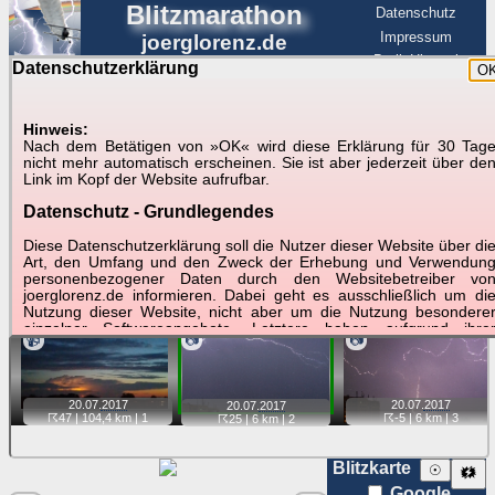
Blitzmarathon
Datenschutz
Impressum
joerglorenz.de
BerlinHimmel
Datenschutzerklärung
O
BerlinHimmel
Blitzmarathon
Am Himmel
☰
Luftfahrt
Hinweis:
Gewitter über Berlin:
Nach dem Betätigen von »OK« wird diese Erklärung für 30 Tag
nicht mehr automatisch erscheinen. Sie ist aber jederzeit über de
20.07.2017
Link im Kopf der Website aufrufbar.
Datenschutz - Grundlegendes
Tipp:
Auf der Karte beim Einzelfoto können
Karte
Sie auf ihre Position tippen und sehen, wie
Diese Datenschutzerklärung soll die Nutzer dieser Website über di
weit die gewählte Position zu den Blitzen auf dem Foto bzw.
Art, den Umfang und den Zweck der Erhebung und Verwendun
im Video entfernt ist. Quelle der Blitzdaten:
personenbezogener Daten durch den Websitebetreiber vo
kachelmannwetter
. Doppelklick auf Thumb zum Anzeigen.
joerglorenz.de informieren. Dabei geht es ausschließlich um di
Nutzung dieser Website, nicht aber um die Nutzung besondere
einzelner Softwareangebote. Letztere haben aufgrund ihre
📹
📷
📷
Funktionen Besonderheiten, so dass verschiedene Date
gespeichert werden müssen, die für das Funktionieren erforderlic
sind. Hier ist es wichtig, dass Sie selbst zum Testen diese
Funktionen möglichst erfundene Daten verwenden. Ansonsten wir
20.07.
2017
20.07.
2017
20.07.
2017
auf die spezifischen Besonderheiten beim jeweiligen Angebo
☈47
| 104,4 km |
1
☈-5
| 6 km |
3
☈25
| 6 km |
2
gesondert hingewiesen.
Generell gilt: Wenn Sie ein Angebot bei den Add-Ins nutzen, be
Blitzkarte
☉
🗱
dem Daten übertragen werden, werden diese Daten auf de
Google
Server joerglorenz.de gespeichert. Dies erfolgt in MySQL-Tabellen