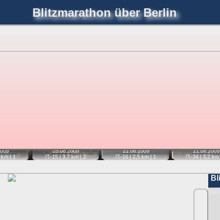
Blitzmarathon
über Berlin
joerglorenz.de
immel
Blitzmarathon
Am Himmel
Luf
hre Position tippen und sehen, wie weit die gewählte Position
etter
. Doppelklick auf Thumb zum Anzeigen.
📷
📷
📷
25.08.
2009
21.08.
2009
009
21.08.
2009
☈-15
| 3,7 km |
2
☈-34
| 3,2 km 
 km |
1
☈-16
| 2,5 km |
1
Bl
Die 