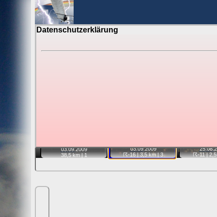
Datenschutzerklärung
BerlinH
Gewitter über Berlin:
Jahr 2009
Tipp:
Auf der Karte beim Einzelfoto können Sie auf i
Video entfernt ist. Quelle der Blitzdaten:
kachelmannw
📷
📷
📷
03.09.
2009
25.08.
2
03.09.
2009
☈-16
| 3,5 km |
3
☈-11
| 2,5
38,5 km |
1