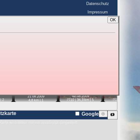
Datenschutz
Impressum
OK
BerlinHimmel
☰
tfahrt
Blitzmarathon
 zu den Blitzen auf dem Foto bzw. im
Karte
📷
📷
📷
02.08.
2009
02.08.
2009
21.08.
2009
|
2
☈10
| 34,3 km |
5
☈7
| 31,6 km |
1
4,8 km |
1
itzkarte
Google
☉
🗱
Karte wird leider nur mit JavaScript dargestellt.