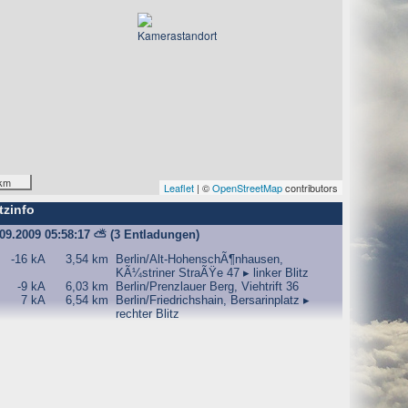
km
Leaflet
| ©
OpenStreetMap
contributors
tzinfo
.09.2009 05:58:17
⛅
(3 Entladungen)
-16 kA
3,54 km
Berlin/Alt-HohenschÃ¶nhausen,
KÃ¼striner StraÃŸe 47 ▸ linker Blitz
-9 kA
6,03 km
Berlin/Prenzlauer Berg, Viehtrift 36
7 kA
6,54 km
Berlin/Friedrichshain, Bersarinplatz ▸
rechter Blitz