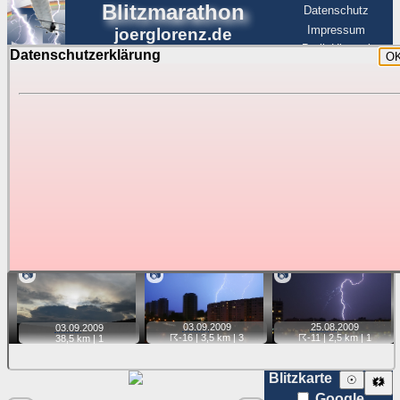
Blitzmarathon
Datenschutz
Impressum
joerglorenz.de
BerlinHimmel
Datenschutzerklärung
O
BerlinHimmel
Blitzmarathon
Am Himmel
☰
Luftfahrt
Gewitter über Berlin:
Jahr 2009
Tipp:
Auf der Karte beim Einzelfoto können
Karte
Sie auf ihre Position tippen und sehen, wie
weit die gewählte Position zu den Blitzen auf dem Foto bzw.
im Video entfernt ist. Quelle der Blitzdaten:
kachelmannwetter
. Doppelklick auf Thumb zum Anzeigen.
📷
📷
📷
03.09.
2009
25.08.
2009
03.09.
2009
☈-16
| 3,5 km |
3
☈-11
| 2,5 km |
1
38,5 km |
1
Blitzkarte
☉
🗱
Google