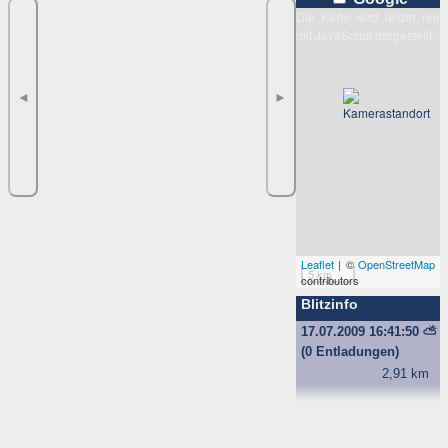
Die Karte wird leider nur
mit JavaScript dargestellt.
◄
►
Leaflet
| ©
OpenStreetMap
5 km
contributors
Blitzinfo
17.07.2009 16:41:50
⛅
(0 Entladungen)
2,91 km