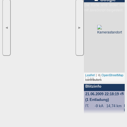
Die Karte wird leider nur
mit JavaScript dargestellt.
◄
►
Leaflet
| ©
OpenStreetMap
5 km
contributors
Blitzinfo
21.06.2009 22:18:19
⛅
(1 Entladung)
☈
-9 kA
14,74 km
B
F