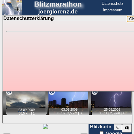
Blitzmarathon
Datenschutz
Impressum
joerglorenz.de
BerlinHimmel
Datenschutzerklärung
O
BerlinHimmel
Blitzmarathon
Am Himmel
☰
Luftfahrt
Gewitter über Berlin:
Jahr 2009
Tipp:
Auf der Karte beim Einzelfoto können
Karte
Sie auf ihre Position tippen und sehen, wie
weit die gewählte Position zu den Blitzen auf dem Foto bzw.
im Video entfernt ist. Quelle der Blitzdaten:
kachelmannwetter
. Doppelklick auf Thumb zum Anzeigen.
📷
📷
📷
03.09.
2009
25.08.
2009
03.09.
2009
☈-16
| 3,5 km |
3
☈-11
| 2,5 km |
1
38,5 km |
1
Blitzkarte
☉
🗱
Google