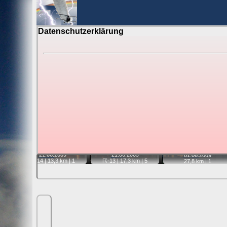
Datenschutzerklärung
BerlinH
Gewitter über Berlin:
Jahr 2009
Tipp:
Auf der Karte beim Einzelfoto können Sie auf i
Video entfernt ist. Quelle der Blitzdaten:
kachelmannw
📷
📷
📷
21.06.
2009
21.06.
2009
01.06.
2009
☈-13
| 17,3 km |
5
☈-14
| 13,3 km |
1
27,8 km |
1