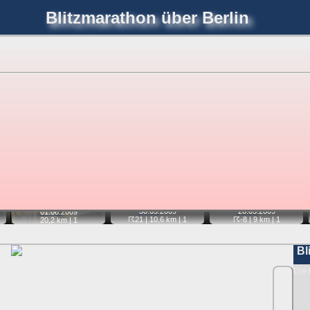
Blitzmarathon
über Berlin
joerglorenz.de
immel
Blitzmarathon
Am Himmel
Luf
hre Position tippen und sehen, wie weit die gewählte Position
etter
. Doppelklick auf Thumb zum Anzeigen.
📷
📷
📷
30.05.
2009
26.05.
2009
01.06.
2009
☈21
| 10,6 km |
1
☈-8
| 9 km |
1
20,2 km |
1
Bl
Die 