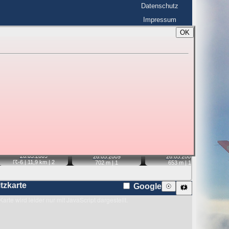
Datenschutz
Impressum
OK
BerlinHimmel
☰
tfahrt
Blitzmarathon
 zu den Blitzen auf dem Foto bzw. im
Karte
📷
📷
📷
📷
26.05.
2009
26.05.
2009
26.05.
2009
☈-6
| 11,9 km |
2
702 m |
1
653 m |
1
itzkarte
Google
☉
🗱
Karte wird leider nur mit JavaScript dargestellt.