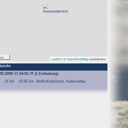
km
Leaflet
| ©
OpenStreetMap
contributors
tzinfo
.05.2009 17:34:52
⛅
(1 Entladung)
21 kA
10,65 km
Berlin/Karlshorst, Kiefernallee