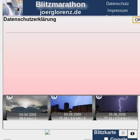
Blitzmarathon
Datenschutz
Impressum
joerglorenz.de
BerlinHimmel
Datenschutzerklärung
O
BerlinHimmel
Blitzmarathon
Am Himmel
☰
Luftfahrt
Gewitter über Berlin:
Jahr 2009
Tipp:
Auf der Karte beim Einzelfoto können
Karte
Sie auf ihre Position tippen und sehen, wie
weit die gewählte Position zu den Blitzen auf dem Foto bzw.
im Video entfernt ist. Quelle der Blitzdaten:
kachelmannwetter
. Doppelklick auf Thumb zum Anzeigen.
📷
📷
📷
03.09.
2009
25.08.
2009
03.09.
2009
☈-16
| 3,5 km |
3
☈-11
| 2,5 km |
1
38,5 km |
1
Blitzkarte
☉
🗱
Google