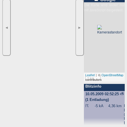
Die Karte wird leider nur
mit JavaScript dargestellt.
◄
►
Leaflet
| ©
OpenStreetMap
5 km
contributors
Blitzinfo
10.05.2009 02:52:25
⛅
(1 Entladung)
☈
-5 kA
4,36 km
B
B
(
P
B