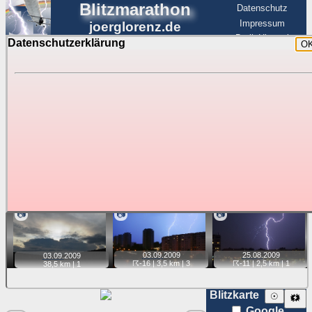
Blitzmarathon
Datenschutz
Impressum
joerglorenz.de
BerlinHimmel
Datenschutzerklärung
O
BerlinHimmel
Blitzmarathon
Am Himmel
☰
Luftfahrt
Gewitter über Berlin:
Jahr 2009
Tipp:
Auf der Karte beim Einzelfoto können
Karte
Sie auf ihre Position tippen und sehen, wie
weit die gewählte Position zu den Blitzen auf dem Foto bzw.
im Video entfernt ist. Quelle der Blitzdaten:
kachelmannwetter
. Doppelklick auf Thumb zum Anzeigen.
📷
📷
📷
03.09.
2009
25.08.
2009
03.09.
2009
☈-16
| 3,5 km |
3
☈-11
| 2,5 km |
1
38,5 km |
1
Blitzkarte
☉
🗱
Google