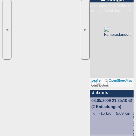
Die Karte wird leider nur
mit JavaScript dargestellt.
◄
►
Leaflet
| ©
OpenStreetMap
5 km
contributors
Blitzinfo
08.05.2009 21:25:10
⛅
(2 Entladungen)
☈
-15 kA
5,69 km
B
B
D
6
(