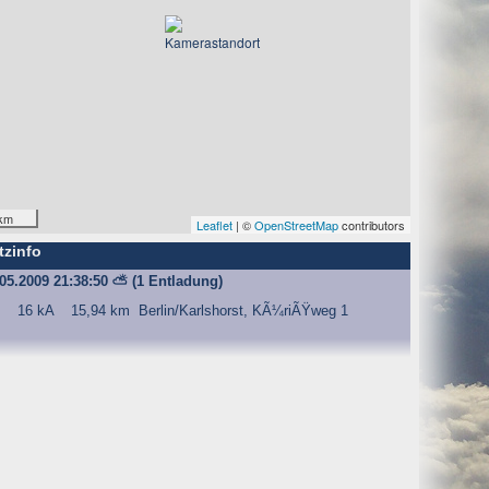
km
Leaflet
| ©
OpenStreetMap
contributors
tzinfo
.05.2009 21:38:50
⛅
(1 Entladung)
16 kA
15,94 km
Berlin/Karlshorst, KÃ¼riÃŸweg 1