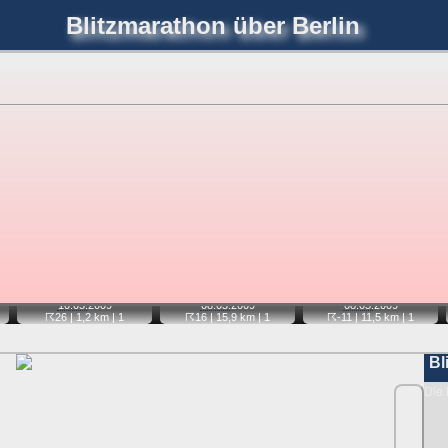
Blitzmarathon
über Berlin
joerglorenz.de
immel
Blitzmarathon
Am Himmel
Luf
hre Position tippen und sehen, wie weit die gewählte Position
etter
. Doppelklick auf Thumb zum Anzeigen.
📷
📷
📷
10.05.
2009
08.05.
2009
08.05.
2009
☈26
| 1,2 km |
1
☈16
| 15,9 km |
1
☈-11
| 11,5 km |
1
Bl
Die 