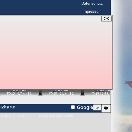
Datenschutz
Impressum
OK
BerlinHimmel
☰
tfahrt
Blitzmarathon
 zu den Blitzen auf dem Foto bzw. im
Karte
📷
📷
📷
📷
08.05.
2009
08.05.
2009
08.05.
2009
☈-13
| 8,7 km |
1
☈-10
| 5,1 km |
1
☈-29
| 3,4 km |
1
itzkarte
Google
☉
🗱
Karte wird leider nur mit JavaScript dargestellt.