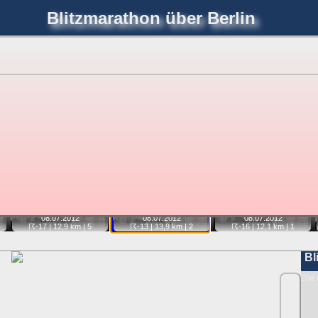
Blitzmarathon
über Berlin
joerglorenz.de
immel
Blitzmarathon
Am Himmel
Luf
hre Position tippen und sehen, wie weit die gewählte Position
etter
. Doppelklick auf Thumb zum Anzeigen.
📷
📷
📷
08.07.
2012
08.07.
2012
08.07.
2012
☈-13
| 13,9 km |
2
☈-17
| 12,9 km |
5
☈-16
| 12,1 km |
1
Bl
Die 