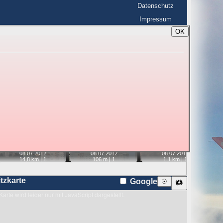
Datenschutz
Impressum
OK
BerlinHimmel
☰
tfahrt
Blitzmarathon
 zu den Blitzen auf dem Foto bzw. im
Karte
📷
📷
📷
📷
08.07.
2012
08.07.
2012
08.07.
2012
14,8 km |
1
106 m |
1
1,1 km |
1
itzkarte
Google
☉
🗱
Karte wird leider nur mit JavaScript dargestellt.