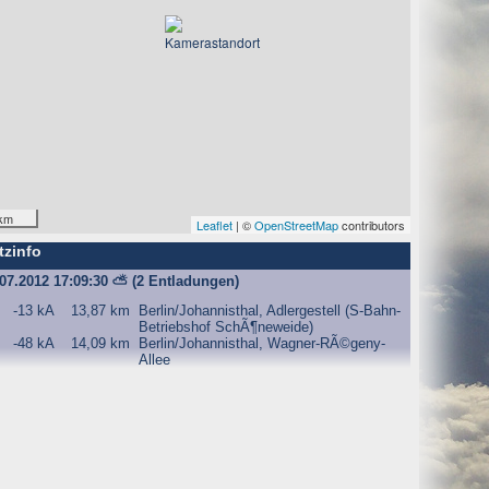
km
Leaflet
| ©
OpenStreetMap
contributors
tzinfo
.07.2012 17:09:30
⛅
(2 Entladungen)
-13 kA
13,87 km
Berlin/Johannisthal, Adlergestell (S-Bahn-
Betriebshof SchÃ¶neweide)
-48 kA
14,09 km
Berlin/Johannisthal, Wagner-RÃ©geny-
Allee