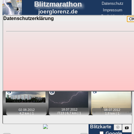
Blitzmarathon
Datenschutz
Impressum
joerglorenz.de
BerlinHimmel
Datenschutzerklärung
O
BerlinHimmel
Blitzmarathon
Am Himmel
☰
Luftfahrt
Gewitter über Berlin:
Jahr 2012
Tipp:
Auf der Karte beim Einzelfoto können
Karte
Sie auf ihre Position tippen und sehen, wie
weit die gewählte Position zu den Blitzen auf dem Foto bzw.
im Video entfernt ist. Quelle der Blitzdaten:
kachelmannwetter
. Doppelklick auf Thumb zum Anzeigen.
📷
📷
📷
18.07.
2012
02.08.
2012
08.07.
2012
☈13
| 6,7 km |
1
4,2 km |
1
1,8 km |
1
Blitzkarte
☉
🗱
Google