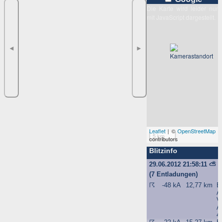
Die Karte wird leider nur
mit JavaScript dargestellt.
◄
►
Leaflet
| ©
OpenStreetMap
5 km
contributors
Blitzinfo
29.06.2012 21:58:11
⛅
(7 Entladungen)
☈
-48 kA
12,77 km
B
A
Vi
A
4