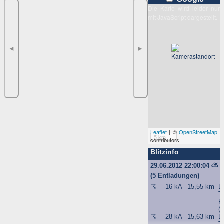
Die Karte wird leider nur
mit JavaScript dargestellt.
◄
►
Leaflet
| ©
OpenStreetMap
5 km
contributors
Blitzinfo
29.06.2012 22:00:04
⛅
(5 Entladungen)
☈
-16 kA
15,55 km
B
T
F
(
☈
-28 kA
15,63 km
B