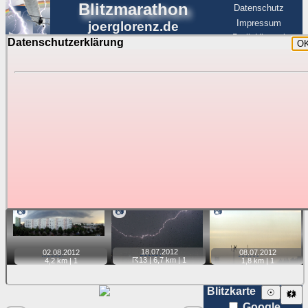
Blitzmarathon
Datenschutz
Impressum
joerglorenz.de
BerlinHimmel
Datenschutzerklärung
O
BerlinHimmel
Blitzmarathon
Am Himmel
☰
Luftfahrt
Gewitter über Berlin:
Jahr 2012
Tipp:
Auf der Karte beim Einzelfoto können
Karte
Sie auf ihre Position tippen und sehen, wie
weit die gewählte Position zu den Blitzen auf dem Foto bzw.
im Video entfernt ist. Quelle der Blitzdaten:
kachelmannwetter
. Doppelklick auf Thumb zum Anzeigen.
📷
📷
📷
18.07.
2012
02.08.
2012
08.07.
2012
☈13
| 6,7 km |
1
4,2 km |
1
1,8 km |
1
Blitzkarte
☉
🗱
Google