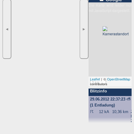
Die Karte wird leider nur
mit JavaScript dargestellt.
◄
►
Leaflet
| ©
OpenStreetMap
5 km
contributors
Blitzinfo
29.06.2012 22:37:23
⛅
(1 Entladung)
☈
12 kA
10,36 km
Z
H
2