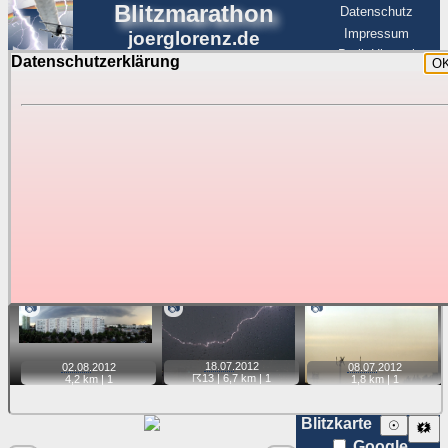
Blitzmarathon
Datenschutz
Impressum
joerglorenz.de
BerlinHimmel
Datenschutzerklärung
O
BerlinHimmel
Blitzmarathon
Am Himmel
☰
Luftfahrt
Gewitter über Berlin:
Jahr 2012
Tipp:
Auf der Karte beim Einzelfoto können
Karte
Sie auf ihre Position tippen und sehen, wie
weit die gewählte Position zu den Blitzen auf dem Foto bzw.
im Video entfernt ist. Quelle der Blitzdaten:
kachelmannwetter
. Doppelklick auf Thumb zum Anzeigen.
📷
📷
📷
18.07.
2012
02.08.
2012
08.07.
2012
☈13
| 6,7 km |
1
4,2 km |
1
1,8 km |
1
Blitzkarte
☉
🗱
Google