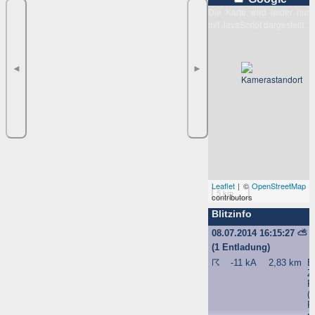
Die Karte wird leider nur
mit JavaScript dargestellt.
◄
►
Leaflet
| ©
OpenStreetMap
5 km
contributors
Blitzinfo
08.07.2014 16:15:27
⛅
(1 Entladung)
☈
-11 kA
2,83 km
B
Z
R
(
R