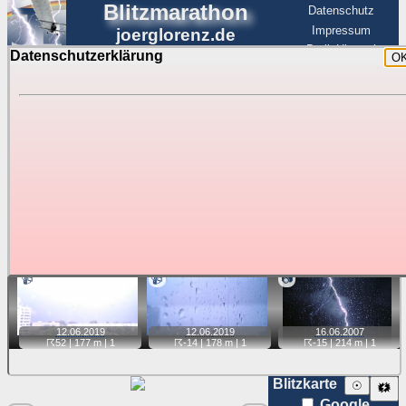
Blitzmarathon
Datenschutz
Impressum
joerglorenz.de
BerlinHimmel
Datenschutzerklärung
O
BerlinHimmel
Blitzmarathon
Am Himmel
☰
Luftfahrt
Gewitter über Berlin:
dichteste Blitze
Tipp:
Auf der Karte beim Einzelfoto können
Karte
Sie auf ihre Position tippen und sehen, wie
weit die gewählte Position zu den Blitzen auf dem Foto bzw.
im Video entfernt ist. Quelle der Blitzdaten:
kachelmannwetter
. Doppelklick auf Thumb zum Anzeigen.
📹
📹
📷
12.06.
2019
12.06.
2019
16.06.
2007
☈52
| 177 m |
1
☈-14
| 178 m |
1
☈-15
| 214 m |
1
Blitzkarte
☉
🗱
Google