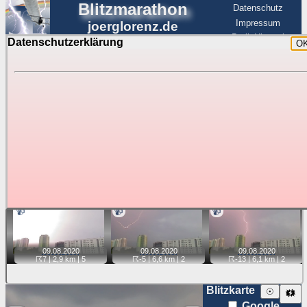
Blitzmarathon
Datenschutz
Impressum
joerglorenz.de
BerlinHimmel
Datenschutzerklärung
O
BerlinHimmel
Blitzmarathon
Am Himmel
☰
Luftfahrt
Gewitter über Berlin:
Videos
Tipp:
Auf der Karte beim Einzelfoto können
Karte
Sie auf ihre Position tippen und sehen, wie
weit die gewählte Position zu den Blitzen auf dem Foto bzw.
im Video entfernt ist. Quelle der Blitzdaten:
kachelmannwetter
. Doppelklick auf Thumb zum Anzeigen.
📹
📹
📹
09.08.
2020
09.08.
2020
09.08.
2020
☈7
| 2,9 km |
5
☈-5
| 6,6 km |
2
☈-13
| 6,1 km |
2
Blitzkarte
☉
🗱
Google