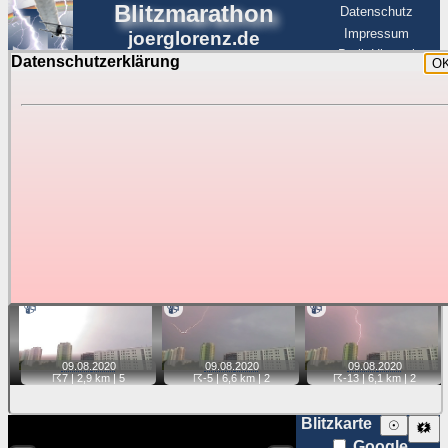
Blitzmarathon
Datenschutz
Impressum
joerglorenz.de
BerlinHimmel
Datenschutzerklärung
O
BerlinHimmel
Blitzmarathon
Am Himmel
☰
Luftfahrt
Gewitter über Berlin:
Videos
Tipp:
Auf der Karte beim Einzelfoto können
Karte
Sie auf ihre Position tippen und sehen, wie
weit die gewählte Position zu den Blitzen auf dem Foto bzw.
im Video entfernt ist. Quelle der Blitzdaten:
kachelmannwetter
. Doppelklick auf Thumb zum Anzeigen.
📹
📹
📹
09.08.
2020
09.08.
2020
09.08.
2020
☈7
| 2,9 km |
5
☈-5
| 6,6 km |
2
☈-13
| 6,1 km |
2
Blitzkarte
☉
🗱
Google