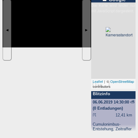
Die Karte wird leider nur
mit JavaScript dargestellt.
◄
►
Leaflet
| ©
OpenStreetMap
5 km
contributors
Blitzinfo
06.06.2019 14:30:00
⛅
(0 Entladungen)
☈
12,41 km
Cumulonimbus-
Entstehung, Zeitraffer