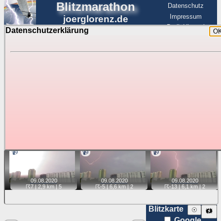
Blitzmarathon
Datenschutz
Impressum
joerglorenz.de
BerlinHimmel
Datenschutzerklärung
O
BerlinHimmel
Blitzmarathon
Am Himmel
☰
Luftfahrt
Gewitter über Berlin:
Videos
Tipp:
Auf der Karte beim Einzelfoto können
Karte
Sie auf ihre Position tippen und sehen, wie
weit die gewählte Position zu den Blitzen auf dem Foto bzw.
im Video entfernt ist. Quelle der Blitzdaten:
kachelmannwetter
. Doppelklick auf Thumb zum Anzeigen.
📹
📹
📹
09.08.
2020
09.08.
2020
09.08.
2020
☈7
| 2,9 km |
5
☈-5
| 6,6 km |
2
☈-13
| 6,1 km |
2
Blitzkarte
☉
🗱
Google