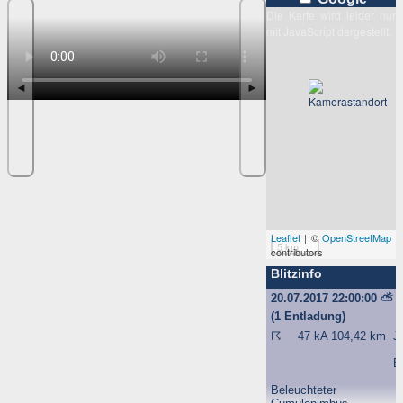
Die Karte wird leider nur
mit JavaScript dargestellt.
◄
►
Leaflet
| ©
OpenStreetMap
5 km
contributors
Blitzinfo
20.07.2017 22:00:00
⛅
(1 Entladung)
☈
47 kA
104,42 km
J
T
E
Beleuchteter