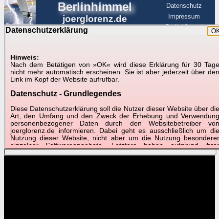
Berlinhimmel
Datenschutz
Impressum
joerglorenz.de
BerlinHimmel
Datenschutzerklärung
O
BerlinHimmel
Blitzmarathon
Am Himmel
☰
Luftfahrt
Hinweis:
Nach dem Betätigen von »OK« wird diese Erklärung für 30 Tag
Am Himmel
►
nicht mehr automatisch erscheinen. Sie ist aber jederzeit über de
Link im Kopf der Website aufrufbar.
Wetter-Zeitraffer und andere Videos
Datenschutz - Grundlegendes
📽
📽
📽
Diese Datenschutzerklärung soll die Nutzer dieser Website über di
Art, den Umfang und den Zweck der Erhebung und Verwendun
personenbezogener Daten durch den Websitebetreiber vo
joerglorenz.de informieren. Dabei geht es ausschließlich um di
Juli 2016
Juli 2016
Juli 2016
Nutzung dieser Website, nicht aber um die Nutzung besondere
Monatsblatt
Best of
Schnelldurchlauf
einzelner Softwareangebote. Letztere haben aufgrund ihre
Funktionen Besonderheiten, so dass verschiedene Date
gespeichert werden müssen, die für das Funktionieren erforderlic
sind. Hier ist es wichtig, dass Sie selbst zum Testen diese
Funktionen möglichst erfundene Daten verwenden. Ansonsten wir
auf die spezifischen Besonderheiten beim jeweiligen Angebo
gesondert hingewiesen.
Generell gilt: Wenn Sie ein Angebot bei den Add-Ins nutzen, be
dem Daten übertragen werden, werden diese Daten auf de
Server joerglorenz.de gespeichert. Dies erfolgt in MySQL-Tabellen