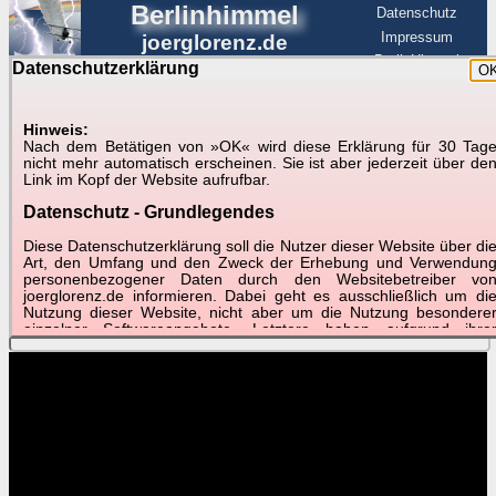
Berlinhimmel
Datenschutz
Impressum
joerglorenz.de
BerlinHimmel
Datenschutzerklärung
O
BerlinHimmel
Blitzmarathon
Am Himmel
☰
Luftfahrt
Hinweis:
Nach dem Betätigen von »OK« wird diese Erklärung für 30 Tag
Am Himmel
►
nicht mehr automatisch erscheinen. Sie ist aber jederzeit über de
Link im Kopf der Website aufrufbar.
Wetter-Zeitraffer und andere Videos
Datenschutz - Grundlegendes
📽
📽
📽
Diese Datenschutzerklärung soll die Nutzer dieser Website über di
Art, den Umfang und den Zweck der Erhebung und Verwendun
personenbezogener Daten durch den Websitebetreiber vo
März 2019
März 2019
joerglorenz.de informieren. Dabei geht es ausschließlich um di
April 2019
04.03.2019: Sturmtief
17.03.2019: Tief Igor:
Nutzung dieser Website, nicht aber um die Nutzung besondere
Monatsblatt
Bennet über Berlin
Kaltfront
einzelner Softwareangebote. Letztere haben aufgrund ihre
Funktionen Besonderheiten, so dass verschiedene Date
gespeichert werden müssen, die für das Funktionieren erforderlic
sind. Hier ist es wichtig, dass Sie selbst zum Testen diese
Funktionen möglichst erfundene Daten verwenden. Ansonsten wir
auf die spezifischen Besonderheiten beim jeweiligen Angebo
gesondert hingewiesen.
Generell gilt: Wenn Sie ein Angebot bei den Add-Ins nutzen, be
dem Daten übertragen werden, werden diese Daten auf de
Server joerglorenz.de gespeichert. Dies erfolgt in MySQL-Tabellen