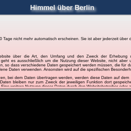
Himmel über Berlin
joerglorenz.de
immel
Blitzmarathon
Am Himmel
Luf
Tage nicht mehr automatisch erscheinen. Sie ist aber jederzeit über d
ere Videos
r Website über die Art, den Umfang und den Zweck der Erhebun
📽
📽
📽
i geht es ausschließlich um die Nutzung dieser Website, nicht abe
, so dass verschiedene Daten gespeichert werden müssen, die für das F
ndene Daten verwenden. Ansonsten wird auf die spezifischen Besonderh
2019
tzen, bei dem Daten übertragen werden, werden diese Daten auf dem S
nterhalbjahr
Dezember 2018
Dezember 2018
Dezembe
 Daten bleiben nur zum Zweck der jeweiligen Funktion dort gespeic
18/19
Best of
Schnelldurchlauf
Monats
 Eine weitere Nutzung dieser Daten durch den Websitebetreiber oder a
nst und behandelt Ihre personenbezogenen Daten vertraulich und ent
ieser Webseite Änderungen an dieser Datenschutzerklärung vorge
 durchzulesen.
zogene Daten” oder “Verarbeitung”) finden Sie in Art. 4 DSGVO.