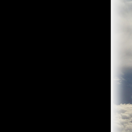
O) Daten über Zugriffe auf die Website und speichern diese
s Strato AG, der Websitebetreiber nutzt diese Daten nicht.
iffe zu erkennen, um z. B. Missbrauchsfälle aufklären zu
weisgründen aufgehoben werden, sind sie solange von der
bsite und der Webseiten auf der Basis der Logfiles ohne
ien zu.
ktuellen Besuch der Website durch die einzelnen Seiten
wsersitzung. Benötigt wird der Cookie allerdings auch nur,