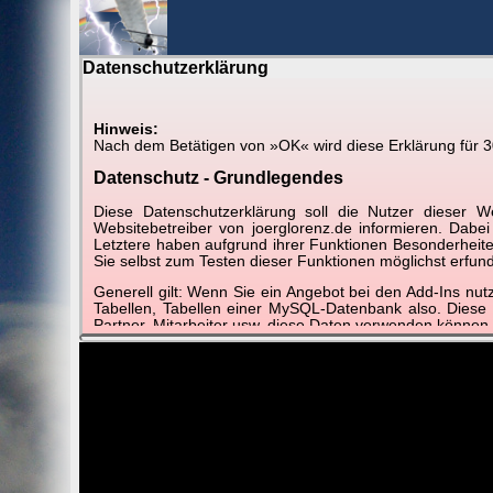
Datenschutzerklärung
BerlinH
Hinweis:
Nach dem Betätigen von »OK« wird diese Erklärung für 30 
Am Himmel
►
Wetter-Zeitraffer und and
Datenschutz - Grundlegendes
Diese Datenschutzerklärung soll die Nutzer diese
📽
📽
📽
Websitebetreiber von joerglorenz.de informieren. Dabe
Letztere haben aufgrund ihrer Funktionen Besonderheiten
Sie selbst zum Testen dieser Funktionen möglichst erfu
Generell gilt: Wenn Sie ein Angebot bei den Add-Ins nu
Januar 2019
Januar 2019
Januar 2019
2019: Wi
Tabellen, Tabellen einer MySQL-Datenbank also. Diese
Best of
Schnelldurchlauf
Monatsblatt
20
Partner, Mitarbeiter usw. diese Daten verwenden können.
Der Websitebetreiber nimmt Ihren Datenschutz sehr er
Technologien und die ständige Weiterentwicklung d
Datenschutzerklärung in regelmäßigen Abständen wieder
Definitionen der verwendeten Begriffe (z.B. “personenbe
Zugriffsdaten