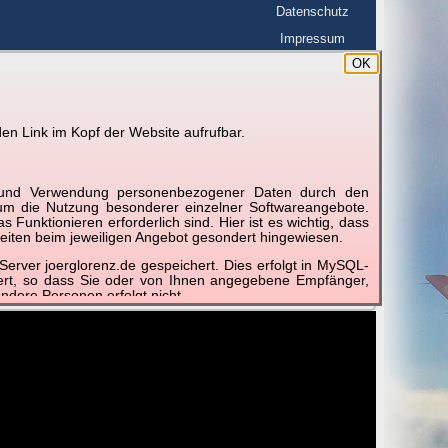
Datenschutz
Impressum
OK
BerlinHimmel
☰
tfahrt
Wetterdoku
en Link im Kopf der Website aufrufbar.
g und Verwendung personenbezogener Daten durch den
📽
📽
📽
r um die Nutzung besonderer einzelner Softwareangebote.
unktionieren erforderlich sind. Hier ist es wichtig, dass
eiten beim jeweiligen Angebot gesondert hingewiesen.
erver joerglorenz.de gespeichert. Dies erfolgt in MySQL-
r 2018
November 2018
November 2018
November 2
hert, so dass Sie oder von Ihnen angegebene Empfänger,
blatt
Best of
Monatsblatt
Schnelldurch
ndere Personen erfolgt nicht.
sprechend der gesetzlichen Vorschriften. Da durch neue
nommen werden können, empfehlen wir Ihnen, sich die