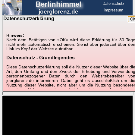
Berlinhimmel
Datenschutz
Impressum
joerglorenz.de
BerlinHimmel
Datenschutzerklärung
O
BerlinHimmel
Blitzmarathon
Am Himmel
☰
Luftfahrt
Hinweis:
Nach dem Betätigen von »OK« wird diese Erklärung für 30 Tag
Am Himmel
►
nicht mehr automatisch erscheinen. Sie ist aber jederzeit über de
Link im Kopf der Website aufrufbar.
Wetter-Zeitraffer und andere Videos
Datenschutz - Grundlegendes
📽
📽
📽
Diese Datenschutzerklärung soll die Nutzer dieser Website über di
Art, den Umfang und den Zweck der Erhebung und Verwendun
personenbezogener Daten durch den Websitebetreiber vo
joerglorenz.de informieren. Dabei geht es ausschließlich um di
November 2016
Oktober 2016
Oktober 2016
Nutzung dieser Website, nicht aber um die Nutzung besondere
Schnelldurchlauf
Sat DWD
Goldener Oktober
einzelner Softwareangebote. Letztere haben aufgrund ihre
Funktionen Besonderheiten, so dass verschiedene Date
gespeichert werden müssen, die für das Funktionieren erforderlic
sind. Hier ist es wichtig, dass Sie selbst zum Testen diese
Funktionen möglichst erfundene Daten verwenden. Ansonsten wir
auf die spezifischen Besonderheiten beim jeweiligen Angebo
gesondert hingewiesen.
Generell gilt: Wenn Sie ein Angebot bei den Add-Ins nutzen, be
dem Daten übertragen werden, werden diese Daten auf de
Server joerglorenz.de gespeichert. Dies erfolgt in MySQL-Tabellen