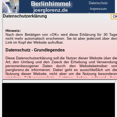
Berlinhimmel
Datenschutz
Impressum
joerglorenz.de
BerlinHimmel
Datenschutzerklärung
O
BerlinHimmel
Blitzmarathon
Am Himmel
☰
Luftfahrt
Hinweis:
Nach dem Betätigen von »OK« wird diese Erklärung für 30 Tag
Am Himmel
►
nicht mehr automatisch erscheinen. Sie ist aber jederzeit über de
Link im Kopf der Website aufrufbar.
Wetter-Zeitraffer und andere Videos
Datenschutz - Grundlegendes
📽
📽
📽
Diese Datenschutzerklärung soll die Nutzer dieser Website über di
Art, den Umfang und den Zweck der Erhebung und Verwendun
personenbezogener Daten durch den Websitebetreiber vo
joerglorenz.de informieren. Dabei geht es ausschließlich um di
November 2017
November 2017
November 2017
Nutzung dieser Website, nicht aber um die Nutzung besondere
Best of
Schnelldurchlauf
Monatsblatt
einzelner Softwareangebote. Letztere haben aufgrund ihre
Funktionen Besonderheiten, so dass verschiedene Date
gespeichert werden müssen, die für das Funktionieren erforderlic
sind. Hier ist es wichtig, dass Sie selbst zum Testen diese
Funktionen möglichst erfundene Daten verwenden. Ansonsten wir
auf die spezifischen Besonderheiten beim jeweiligen Angebo
gesondert hingewiesen.
Generell gilt: Wenn Sie ein Angebot bei den Add-Ins nutzen, be
dem Daten übertragen werden, werden diese Daten auf de
Server joerglorenz.de gespeichert. Dies erfolgt in MySQL-Tabellen