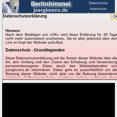
Berlinhimmel
Datenschutz
Impressum
joerglorenz.de
BerlinHimmel
Datenschutzerklärung
O
BerlinHimmel
Blitzmarathon
Am Himmel
☰
Luftfahrt
Hinweis:
Nach dem Betätigen von »OK« wird diese Erklärung für 30 Tag
Am Himmel
►
nicht mehr automatisch erscheinen. Sie ist aber jederzeit über de
Link im Kopf der Website aufrufbar.
Wetter-Zeitraffer und andere Videos
Datenschutz - Grundlegendes
📽
📽
📽
Diese Datenschutzerklärung soll die Nutzer dieser Website über di
Art, den Umfang und den Zweck der Erhebung und Verwendun
personenbezogener Daten durch den Websitebetreiber vo
2016
joerglorenz.de informieren. Dabei geht es ausschließlich um di
Januar 2016
Vergleich der
2016
Nutzung dieser Website, nicht aber um die Nutzung besondere
Monatsblatt F
Sonnenwenden Jun/Dez
Photometeore
einzelner Softwareangebote. Letztere haben aufgrund ihre
Funktionen Besonderheiten, so dass verschiedene Date
gespeichert werden müssen, die für das Funktionieren erforderlic
sind. Hier ist es wichtig, dass Sie selbst zum Testen diese
Funktionen möglichst erfundene Daten verwenden. Ansonsten wir
auf die spezifischen Besonderheiten beim jeweiligen Angebo
gesondert hingewiesen.
Generell gilt: Wenn Sie ein Angebot bei den Add-Ins nutzen, be
dem Daten übertragen werden, werden diese Daten auf de
Server joerglorenz.de gespeichert. Dies erfolgt in MySQL-Tabellen