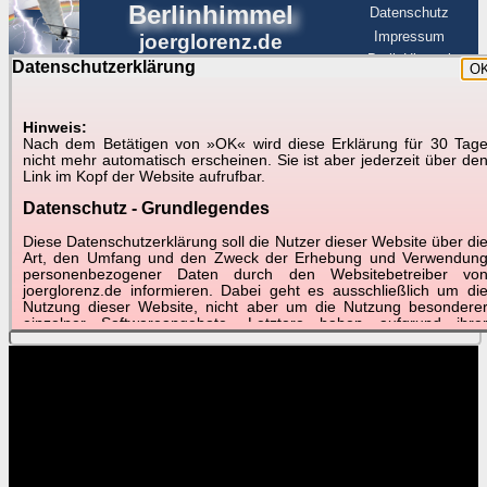
Berlinhimmel
Datenschutz
Impressum
joerglorenz.de
BerlinHimmel
Datenschutzerklärung
O
BerlinHimmel
Blitzmarathon
Am Himmel
☰
Luftfahrt
Hinweis:
Nach dem Betätigen von »OK« wird diese Erklärung für 30 Tag
Am Himmel
►
nicht mehr automatisch erscheinen. Sie ist aber jederzeit über de
Link im Kopf der Website aufrufbar.
Wetter-Zeitraffer und andere Videos
Datenschutz - Grundlegendes
📽
📽
📽
Diese Datenschutzerklärung soll die Nutzer dieser Website über di
Art, den Umfang und den Zweck der Erhebung und Verwendun
personenbezogener Daten durch den Websitebetreiber vo
joerglorenz.de informieren. Dabei geht es ausschließlich um di
September 2017
September 2017
September 2017
Nutzung dieser Website, nicht aber um die Nutzung besondere
Best of
Monatsblatt
Schnelldurchlauf
einzelner Softwareangebote. Letztere haben aufgrund ihre
Funktionen Besonderheiten, so dass verschiedene Date
gespeichert werden müssen, die für das Funktionieren erforderlic
sind. Hier ist es wichtig, dass Sie selbst zum Testen diese
Funktionen möglichst erfundene Daten verwenden. Ansonsten wir
auf die spezifischen Besonderheiten beim jeweiligen Angebo
gesondert hingewiesen.
Generell gilt: Wenn Sie ein Angebot bei den Add-Ins nutzen, be
dem Daten übertragen werden, werden diese Daten auf de
Server joerglorenz.de gespeichert. Dies erfolgt in MySQL-Tabellen