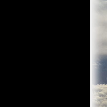
O) Daten über Zugriffe auf die Website und speichern diese
s Strato AG, der Websitebetreiber nutzt diese Daten nicht.
iffe zu erkennen, um z. B. Missbrauchsfälle aufklären zu
weisgründen aufgehoben werden, sind sie solange von der
bsite und der Webseiten auf der Basis der Logfiles ohne
ien zu.
ktuellen Besuch der Website durch die einzelnen Seiten
wsersitzung. Benötigt wird der Cookie allerdings auch nur,