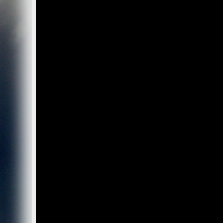
Wir, der Websitebetreiber bzw. Seitenprovider, erheben a
als „Server-Logfiles“ auf dem Server der Website ab. Fol
Besuchte Website und besuchte Webseite
Uhrzeit zum Zeitpunkt des Zugriffes
Menge der gesendeten Daten in Byte
Quelle/Verweis, von welchem Sie auf die Seite gel
Verwendeter Browser
Verwendetes Betriebssystem
Verwendete IP-Adresse
Die Server-Logfiles werden für einige Zeit gespeichert u
Strato dazu:
DSGVO und Log-Daten: Welche Daten wir von Deinen W
Datenschutzinformation
Der Websitebetreiber zeichnet die o. g. Daten selbst au
können und zur Qualitätssicherung um festzustellen, w
Löschung ausgenommen bis der Vorfall endgültig geklärt i
Reichweitenmessung & Cookies
Eine Reichweitenmessung in diesem Sinne erfolgt durch
direkte Verbindung zu Besuchern ausgewertet.
Bei Cookies handelt es sich um kleine Dateien, welche au
Diese Website verwendet ausschließlich einen Cookie 
identifiziert werden können. Andere Daten als die ID sin