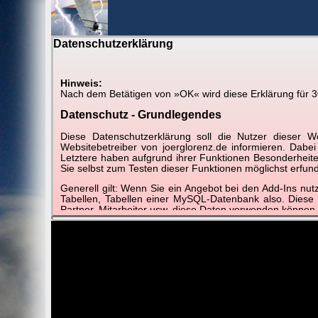
Datenschutzerklärung
BerlinH
Hinweis:
Nach dem Betätigen von »OK« wird diese Erklärung für 30 
Am Himmel
►
Wetter-Zeitraffer und and
Datenschutz - Grundlegendes
Diese Datenschutzerklärung soll die Nutzer diese
📽
📽
📽
Websitebetreiber von joerglorenz.de informieren. Dabe
Letztere haben aufgrund ihrer Funktionen Besonderheiten
Sie selbst zum Testen dieser Funktionen möglichst erfu
Generell gilt: Wenn Sie ein Angebot bei den Add-Ins nu
März 2016
Februar 2016
Januar 2016
Verg
Tabellen, Tabellen einer MySQL-Datenbank also. Diese
onatsblatt F
Monatsblatt F
Monatsblatt F
Sonnenwe
Partner, Mitarbeiter usw. diese Daten verwenden können.
Der Websitebetreiber nimmt Ihren Datenschutz sehr er
Technologien und die ständige Weiterentwicklung d
Datenschutzerklärung in regelmäßigen Abständen wieder
Definitionen der verwendeten Begriffe (z.B. “personenbe
Zugriffsdaten