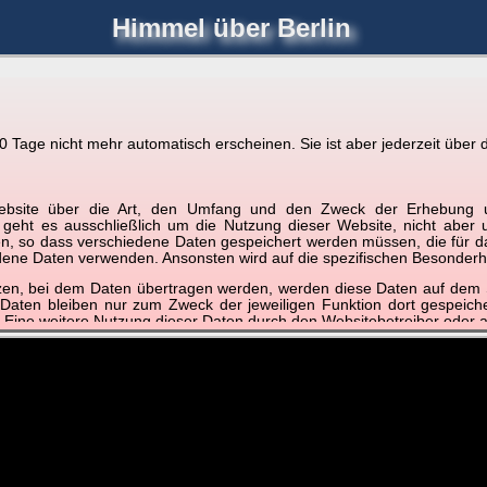
Himmel über Berlin
joerglorenz.de
immel
Blitzmarathon
Am Himmel
Luf
Tage nicht mehr automatisch erscheinen. Sie ist aber jederzeit über d
ere Videos
r Website über die Art, den Umfang und den Zweck der Erhebun
📽
📽
📽
i geht es ausschließlich um die Nutzung dieser Website, nicht abe
, so dass verschiedene Daten gespeichert werden müssen, die für das F
ndene Daten verwenden. Ansonsten wird auf die spezifischen Besonderh
2016
tzen, bei dem Daten übertragen werden, werden diese Daten auf dem S
leich der
2016
2016
20
 Daten bleiben nur zum Zweck der jeweiligen Funktion dort gespeic
nden Jun/Dez
Photometeore
Blitze
Komplett
 Eine weitere Nutzung dieser Daten durch den Websitebetreiber oder a
nst und behandelt Ihre personenbezogenen Daten vertraulich und ent
ieser Webseite Änderungen an dieser Datenschutzerklärung vorge
 durchzulesen.
zogene Daten” oder “Verarbeitung”) finden Sie in Art. 4 DSGVO.