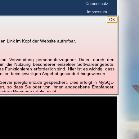
Datenschutz
Impressum
OK
BerlinHimmel
☰
tfahrt
Wetterdoku
en Link im Kopf der Website aufrufbar.
g und Verwendung personenbezogener Daten durch den
📽
📽
📽
r um die Nutzung besonderer einzelner Softwareangebote.
unktionieren erforderlich sind. Hier ist es wichtig, dass
eiten beim jeweiligen Angebot gesondert hingewiesen.
erver joerglorenz.de gespeichert. Dies erfolgt in MySQL-
16
2016
Dezember 2015
November 2
hert, so dass Sie oder von Ihnen angegebene Empfänger,
es Jahr
Zweites Halbjahr
Monatsblatt F
Monatsblatt
ndere Personen erfolgt nicht.
sprechend der gesetzlichen Vorschriften. Da durch neue
nommen werden können, empfehlen wir Ihnen, sich die