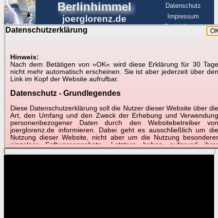
Berlinhimmel
Datenschutz
Impressum
joerglorenz.de
BerlinHimmel
Datenschutzerklärung
O
BerlinHimmel
Blitzmarathon
Am Himmel
☰
Luftfahrt
Hinweis:
Nach dem Betätigen von »OK« wird diese Erklärung für 30 Tag
Am Himmel
►
nicht mehr automatisch erscheinen. Sie ist aber jederzeit über de
Link im Kopf der Website aufrufbar.
Wetter-Zeitraffer und andere Videos
Datenschutz - Grundlegendes
📽
📽
📽
Diese Datenschutzerklärung soll die Nutzer dieser Website über di
Art, den Umfang und den Zweck der Erhebung und Verwendun
personenbezogener Daten durch den Websitebetreiber vo
joerglorenz.de informieren. Dabei geht es ausschließlich um di
November 2018
Oktober 2018
Oktober 2018
Nutzung dieser Website, nicht aber um die Nutzung besondere
Schnelldurchlauf
Best of
Monatsblatt
einzelner Softwareangebote. Letztere haben aufgrund ihre
Funktionen Besonderheiten, so dass verschiedene Date
gespeichert werden müssen, die für das Funktionieren erforderlic
sind. Hier ist es wichtig, dass Sie selbst zum Testen diese
Funktionen möglichst erfundene Daten verwenden. Ansonsten wir
auf die spezifischen Besonderheiten beim jeweiligen Angebo
gesondert hingewiesen.
Generell gilt: Wenn Sie ein Angebot bei den Add-Ins nutzen, be
dem Daten übertragen werden, werden diese Daten auf de
Server joerglorenz.de gespeichert. Dies erfolgt in MySQL-Tabellen