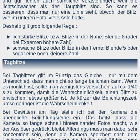
und ggf. fehlen auch sämtliche Verästelungen, weil die
Widerspruchsrecht
lichtschwächer als der Hauptblitz sind. So kann es
passieren, dass man nur eine Linie sieht, obwohl der Blitz,
Nutzer dieser Webseite können von ihrem Widerspruchsrech
Gebrauch machen und der Verarbeitung ihrer personenbezogene
wie im unteren Foto, viele Äste hatte.
Daten zu jeder Zeit widersprechen.
Deshalb gilt grob folgende Regel:
Die Erklärung basiert auf den Mustern von
datenschutz.org
.
lichtstarke Blitze bzw. Blitze in der Nähe: Blende 8 (oder
bei Extremen höhere Zahl)
schwache Blitze oder Blitze in der Ferne: Blende 5 oder
sogar eine noch kleinere Zahl.
Tagblitze
Bei Tagblitzen gilt im Prinzip das Gleiche - nur mit dem
Unterschied, dass man nicht so lange belichten kann. Wenn
es möglich ist, sollte man wenigstens versuchen, auf ca. 1/40
s zu kommen, damit die Wahrscheinlichkeit, einen Blitz zu
erwischen, etwas größer ist. Je kürzer die Belichtungszeit,
umso geringer ist die Wahrscheinlichkeit.
Bei Gewittern am Tag stelle ich bei der Kamera die
unendliche Belichtungsreihe ein. Das heißt, dass die
Kamera so lange schnell hintereinander Fotos macht, wie
der Auslöser gedrückt bleibt. Allerdings muss man dabei sehr
konzentriert sein, denn die Kamera speichert nach dem