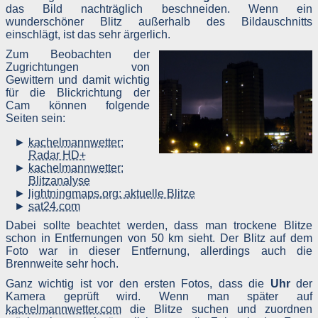
das Bild nachträglich beschneiden. Wenn ein
Bei Cookies handelt es sich um kleine Dateien, welche auf Ihre
Endgerät gespeichert werden. Ihr Browser greift auf diese Dateie
wunderschöner Blitz außerhalb des Bildauschnitts
zu.
einschlägt, ist das sehr ärgerlich.
Diese Website verwendet ausschließlich einen Cookie mit einer I
Zum Beobachten der
(zufällige Zeichenfolge, PHPSESSID), damit Sie beim aktuelle
Zugrichtungen von
Besuch der Website durch die einzelnen Seiten identifiziert werde
Gewittern und damit wichtig
können. Andere Daten als die ID sind nicht enthalten; der Cooki
für die Blickrichtung der
verfällt sofort mit dem Beenden der Browsersitzung. Benötigt wir
Cam können folgende
der Cookie allerdings auch nur, wenn Sie dem Anbieter pe
Kontaktformular eine Nachricht senden. So müssen Sie bei eine
Seiten sein:
Fehler nicht alles neu ausfüllen.
Außerdem wird ein Cookie verwendet, in dem enthalten ist, das
kachelmannwetter:
Sie diese Datenschutzerklärung gesehen haben, damit dies
Radar HD+
Erklärung, dass dieser Cookie gespeichert wird, nicht bei jede
kachelmannwetter:
Aufruf der Website erscheint.
Blitzanalyse
Gängige Browser bieten die Einstellungsoption, Cookies nich
lightningmaps.org: aktuelle Blitze
zuzulassen.
sat24.com
Hinweis: Es ist nicht gewährleistet, dass Sie auf alle Funktione
dieser Website ohne Einschränkungen zugreifen können, wenn Si
Dabei sollte beachtet werden, dass man trockene Blitze
entsprechende Einstellungen vornehmen. Wenn Sie dem Anbiete
schon in Entfernungen von 50 km sieht. Der Blitz auf dem
keine Nachricht senden und damit leben können, dass di
Foto war in dieser Entfernung, allerdings auch die
Datenschutzerklärung bei jedem Aufruf der Website erscheint
Brennweite sehr hoch.
merkt man das Fehlen der Cookies sonst aber auch nicht.
Ganz wichtig ist vor den ersten Fotos, dass die
Uhr
der
Erfassung und Verarbeitung personenbezogener Daten
Kamera geprüft wird. Wenn man später auf
kachelmannwetter.com
die Blitze suchen und zuordnen
Als personenbezogene Daten gelten sämtliche Informationen