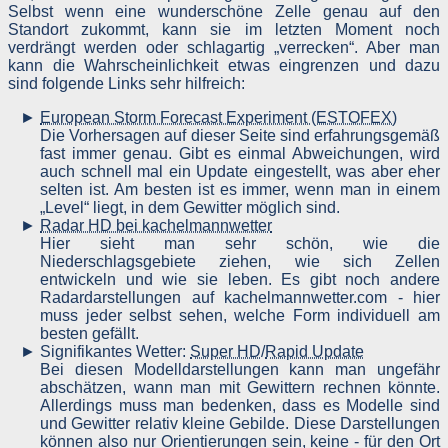
Selbst wenn eine wunderschöne Zelle genau auf den
Standort zukommt, kann sie im letzten Moment noch
verdrängt werden oder schlagartig „verrecken“. Aber man
kann die Wahrscheinlichkeit etwas eingrenzen und dazu
sind folgende Links sehr hilfreich:
European Storm Forecast Experiment (ESTOFEX)
Die Vorhersagen auf dieser Seite sind erfahrungsgemäß
fast immer genau. Gibt es einmal Abweichungen, wird
auch schnell mal ein Update eingestellt, was aber eher
selten ist. Am besten ist es immer, wenn man in einem
„Level“ liegt, in dem Gewitter möglich sind.
Radar HD bei kachelmannwetter
Hier sieht man sehr schön, wie die
Niederschlagsgebiete ziehen, wie sich Zellen
entwickeln und wie sie leben. Es gibt noch andere
Radardarstellungen auf kachelmannwetter.com - hier
muss jeder selbst sehen, welche Form individuell am
besten gefällt.
Signifikantes Wetter:
Super HD
/
Rapid Update
Bei diesen Modelldarstellungen kann man ungefähr
abschätzen, wann man mit Gewittern rechnen könnte.
Allerdings muss man bedenken, dass es Modelle sind
und Gewitter relativ kleine Gebilde. Diese Darstellungen
können also nur Orientierungen sein, keine - für den Ort