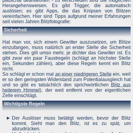
pauschal beantworten - zu verschieden sind die möglichen
Tabellen einer MySQL-Datenbank also. Diese Daten bleiben nu
Herangehensweisen. Es gibt Trigger, die automatisch
zum Zweck der jeweiligen Funktion dort gespeichert, so dass Si
auslösen; es gibt Apps, die das Knipsen von Blitzen
oder von Ihnen angegebene Empfänger, Partner, Mitarbeiter usw
vereinfachen. Hier sind Tipps aufgrund meiner Erfahrungen
diese Daten verwenden können. Eine weitere Nutzung diese
seit vielen Jahren Blitzfotografie:
Daten durch den Websitebetreiber oder andere Personen erfolg
nicht.
Sicherheit
Der Websitebetreiber nimmt Ihren Datenschutz sehr ernst un
behandelt Ihre personenbezogenen Daten vertraulich un
Hat man vor, sich einem Gewitter auszusetzen, um Blitze
entsprechend der gesetzlichen Vorschriften. Da durch neu
einzufangen, muss natürlich an erster Stelle die Sicherheit
Technologien und die ständige Weiterentwicklung dieser Webseit
Änderungen an dieser Datenschutzerklärung vorgenomme
stehen. Dies gilt umso mehr, je dichter das Gewitter ist. Es
werden können, empfehlen wir Ihnen, sich di
gibt zwar ein paar Faustregeln (schlägt an höchster Stelle
Datenschutzerklärung in regelmäßigen Abständen wiede
ein, Sekunden zählen), aber diese Regeln kennt ein Blitz
durchzulesen.
nicht.
So schlägt er schon mal
an einer niedrigeren Stelle
ein, weil
Definitionen der verwendeten Begriffe (z.B. “personenbezogen
Daten” oder “Verarbeitung”) finden Sie in Art. 4 DSGVO.
er so den geringsten Widerstand zum Potentialausgleich hat
und so gibt es tatsächlich den sprichwörtlichen
Blitz aus
Zugriffsdaten
heiterem Himmel
), der weit entfernt von der eigentlichen
Zelle einschlägt.
Wir, der Websitebetreiber bzw. Seitenprovider, erheben aufgrun
Wichtigste Regeln
unseres berechtigten Interesses (s. Art. 6 Abs. 1 lit. f. DSGVO
Daten über Zugriffe auf die Website und speichern diese al
„Server-Logfiles“ auf dem Server der Website ab. Folgende Date
Der Auslöser muss betätigt werden, bevor der Blitz
werden so protokolliert:
kommt. Sieht man den Blitz, ist es zu spät, um
Besuchte Website und besuchte Webseite
abzudrücken.
Uhrzeit zum Zeitpunkt des Zugriffes