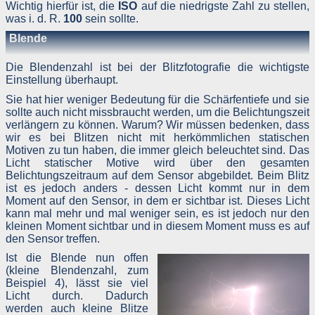
Wichtig hierfür ist, die
ISO
auf die niedrigste Zahl zu stellen,
Das Plugin informiert die Dienste darüber, dass Sie als Nutzer dies
was i. d. R.
100
sein sollte.
Website besucht haben. Es besteht hierbei die Möglichkeit, das
Blende
Ihre IP-Adresse gespeichert wird. Sind Sie während des Besuch
auf dieser Website in einem entsprechenden Dienst eingeloggt
werden die genannten Informationen mit diesem verknüpft. Nutze
Die Blendenzahl ist bei der Blitzfotografie die wichtigste
Sie die Funktionen des Plugins – etwa indem Sie einen Beitra
Einstellung überhaupt.
teilen oder „liken“ –, werden die entsprechenden Informatione
ebenfalls an die Facebook Inc. oder die jeweiligen anderen Dienst
Sie hat hier weniger Bedeutung für die Schärfentiefe und sie
übermittelt. Möchten Sie verhindern, dass ein Dienst diese Date
sollte auch nicht missbraucht werden, um die Belichtungszeit
mit Ihrem dortigen Konto verknüpft, loggen Sie sich bitte vor de
Besuch dieser Website dort aus und löschen Sie die gespeicherte
verlängern zu können. Warum? Wir müssen bedenken, dass
Cookies.
wir es bei Blitzen nicht mit herkömmlichen statischen
Motiven zu tun haben, die immer gleich beleuchtet sind. Das
Über Ihr facebook-Profil können Sie weitere Einstellungen zu
Licht statischer Motive wird über den gesamten
Datenverarbeitung für Werbezwecke tätigen oder der Nutzung Ihre
Daten für Werbezwecke widersprechen. Zu den Einstellunge
Belichtungszeitraum auf dem Sensor abgebildet. Beim Blitz
gelangen Sie hier:
https://www.facebook.com/ads/preferences/
ist es jedoch anders - dessen Licht kommt nur in dem
entry_product=ad_settings_screen
Moment auf den Sensor, in dem er sichtbar ist. Dieses Licht
Cookie-Deaktivierungsseite der US-amerikanischen Website
kann mal mehr und mal weniger sein, es ist jedoch nur den
http://optout.aboutads.info/?c=2#!/
kleinen Moment sichtbar und in diesem Moment muss es auf
Cookie-Deaktivierungsseite der europäischen Website
http://optout.networkadvertising.org/?c=1#!/
den Sensor treffen.
Ist die Blende nun offen
Welche Daten, zu welchem Zweck und in welchem Umfang de
einzelne Dienst Daten erhebt, nutzt und verarbeitet und welch
(kleine Blendenzahl, zum
Rechte sowie Einstellungsmöglichkeiten Sie zum Schutz Ihre
Beispiel 4), lässt sie viel
Privatsphäre haben, können Sie in den Datenschutzrichtlinien de
Licht durch. Dadurch
jeweiligen Dienstes nachlesen.
werden auch kleine Blitze
Bei facebook finden Sie diese hier