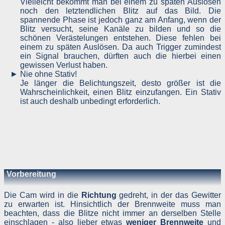
Vielleicht bekommt man bei einem zu späten Auslösen
Menge der gesendeten Daten in Byte
noch den letztendlichen Blitz auf das Bild. Die
Quelle/Verweis, von welchem Sie auf die Seite gelangten
spannende Phase ist jedoch ganz am Anfang, wenn der
Verwendeter Browser
Blitz versucht, seine Kanäle zu bilden und so die
Verwendetes Betriebssystem
Verwendete IP-Adresse
schönen Verästelungen entstehen. Diese fehlen bei
einem zu späten Auslösen. Da auch Trigger zumindest
Die Server-Logfiles werden für einige Zeit gespeichert un
ein Signal brauchen, dürften auch die hierbei einen
anschließend gelöscht. Dies liegt in der Zuständigkeit des Provider
gewissen Verlust haben.
Strato AG, der Websitebetreiber nutzt diese Daten nicht. Strat
Nie ohne Stativ!
dazu:
Je länger die Belichtungszeit, desto größer ist die
DSGVO und Log-Daten: Welche Daten wir von Deinen Website
Besuchern erheben und warum
Wahrscheinlichkeit, einen Blitz einzufangen. Ein Stativ
Datenschutzinformation
ist auch deshalb unbedingt erforderlich.
Der Websitebetreiber zeichnet die o. g. Daten selbst auf un
speichert sie für einige Zeit - aus Sicherheitsgründen um Angriff
zu erkennen, um z. B. Missbrauchsfälle aufklären zu können un
zur Qualitätssicherung um festzustellen, welche Seiten von wo wi
oft aufgerufen werden. Müssen Daten aus Beweisgründe
aufgehoben werden, sind sie solange von der Löschun
ausgenommen bis der Vorfall endgültig geklärt ist.
Vorbereitung
Reichweitenmessung & Cookies
Die Cam wird in die
Richtung
gedreht, in der das Gewitter
Eine Reichweitenmessung in diesem Sinne erfolgt durch de
Websitebetreiber nicht, es werden nur die Aufrufzahlen der Websit
zu erwarten ist. Hinsichtlich der Brennweite muss man
und der Webseiten auf der Basis der Logfiles ohne direkt
beachten, dass die Blitze nicht immer an derselben Stelle
Verbindung zu Besuchern ausgewertet.
einschlagen - also lieber etwas
weniger Brennweite
und