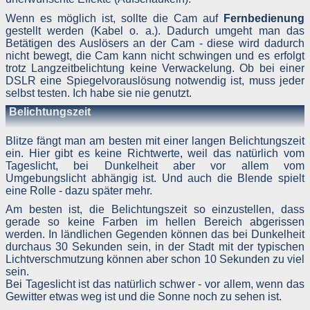
Cookies für personalisierte Anzeigen eingesetzt, aber Cookies, di
Wenn es möglich ist, sollte die Cam auf
Fernbedienung
für das Frequency Capping, für zusammengefasst
Anzeigenberichte und zum Bekämpfen von Betrug und Missbrauc
gestellt werden (Kabel o. a.). Dadurch umgeht man das
notwendig sind.
Betätigen des Auslösers an der Cam - diese wird dadurch
nicht bewegt, die Cam kann nicht schwingen und es erfolgt
Google:
Wie wir Daten von Websites oder Apps verwenden, au
trotz Langzeitbelichtung keine Verwackelung. Ob bei einer
bzw. in denen unsere Dienste genutzt werden
.
DSLR eine Spiegelvorauslösung notwendig ist, muss jeder
selbst testen. Ich habe sie nie genutzt.
Weitere Google-Dienste (Google-Maps und YouTube)
Belichtungszeit
Auf dieser Website werden zur Darstellung bestimmter Inhalt
weitere Dienste von Google genutzt, so Google-Maps un
Blitze fängt man am besten mit einer langen Belichtungszeit
YouTube. Auch hierbei empfängt Google Nutzerdaten. De
Umgang damit beschreibt Google in seiner
Datenschutzerklärung
.
ein. Hier gibt es keine Richtwerte, weil das natürlich vom
Tageslicht, bei Dunkelheit aber vor allem vom
Social-Media-Plugins
Umgebungslicht abhängig ist. Und auch die Blende spielt
eine Rolle - dazu später mehr.
Auf der Website ist die Möglichkeit enthalten, bestimmte Bereich
Am besten ist, die Belichtungszeit so einzustellen, dass
bei Social-Media-Diensten zu teilen, insbesondere bei Twitter
gerade so keine Farben im hellen Bereich abgerissen
facebook und Google+. Dazu sind die Codes und Buttons de
werden. In ländlichen Gegenden können das bei Dunkelheit
jeweiligen Dienste als Plugins enthalten.
durchaus 30 Sekunden sein, in der Stadt mit der typischen
Das jeweilige Plugin stellt eine direkte Verbindung zwischen Ihre
Lichtverschmutzung können aber schon 10 Sekunden zu viel
Browser und den Servern des Dienstes her. Der Websitebetreibe
sein.
hat keinerlei Einfluss auf die Natur und den Umfang der Daten
Bei Tageslicht ist das natürlich schwer - vor allem, wenn das
welche das Plugin an die Server der Social-Media-Dienst
Gewitter etwas weg ist und die Sonne noch zu sehen ist.
übermittelt. Informationen bezüglich facebook finden Sie hier
https://www.facebook.com/help/186325668085084
.