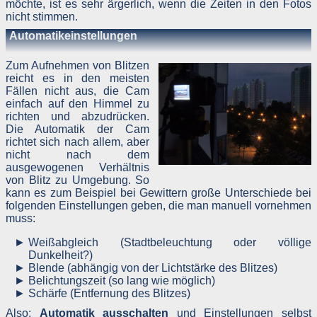
möchte, ist es sehr ärgerlich, wenn die Zeiten in den Fotos
welche dazu dienen, Ihre Person zu bestimmen und welche z
nicht stimmen.
Ihnen zurückverfolgt werden können – also beispielsweise Ih
Name, Ihre E-Mail-Adresse und Telefonnummer.
Automatikeinstellungen
Der Websitebetreiber gibt personenbezogene Daten, die i
irgendeiner Form beim Aufruf bzw. Nutzen der Website übertrage
Zum Aufnehmen von Blitzen
werden sollten, grundsätzlich nicht weiter.
reicht es in den meisten
Fällen nicht aus, die Cam
Für den Besuch der Website sind auch keine Angaben zu Ihre
einfach auf den Himmel zu
Person notwendig. Erst wenn Sie eine Kontaktmöglichkeit zu
Betreiber wahrnehmen, werden diese erforderlich. Diese dor
richten und abzudrücken.
eingetragenen Angaben gelangen direkt per Mail zum Betreiber
Die Automatik der Cam
werden also nur während des Übertragungsvorganges auf de
richtet sich nach allem, aber
Server gespeichert und nach der Übertragung sofort gelöscht.
nicht nach dem
Die übertragenen Daten werden nur zur Bearbeitung des Vorgang
ausgewogenen Verhältnis
und ansonsten nicht genutzt, also auch nicht weitergegeben.
von Blitz zu Umgebung. So
kann es zum Beispiel bei Gewittern große Unterschiede bei
Google Analytics
folgenden Einstellungen geben, die man manuell vornehmen
muss:
Dieser Dienst wird nicht genutzt.
Weißabgleich (Stadtbeleuchtung oder völlige
Dunkelheit?)
Google AdSense
Blende (abhängig von der Lichtstärke des Blitzes)
Belichtungszeit (so lang wie möglich)
Diese Website verwendet Google AdSense. Es handelt sich hierbe
Schärfe (Entfernung des Blitzes)
um einen Dienst der Google Inc., 1600 Amphitheatre Parkway
Mountain View, CA 94043, USA, zum Einbinden vo
Also:
Automatik ausschalten
und Einstellungen selbst
Werbeanzeigen. Google AdSense verwendet Cookies. Dies sin