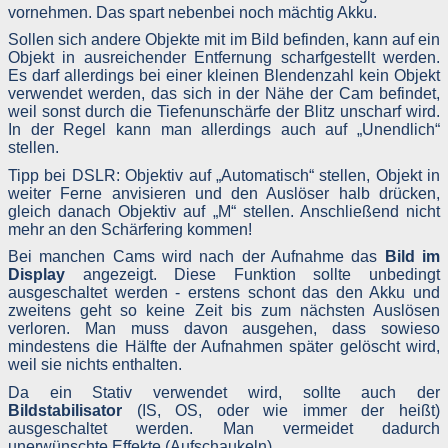
vornehmen. Das spart nebenbei noch mächtig Akku.
Dateien, durch deren Speicherung dem PC Google die Daten Ihre
Benutzung unserer Website analysieren kann. Zudem werden be
Sollen sich andere Objekte mit im Bild befinden, kann auf ein
Google AdSense zusätzlich Web Beacons verwendet, nich
Objekt in ausreichender Entfernung scharfgestellt werden.
sichtbare Grafiken, die es Google ermöglichen, Klicks auf diese
Website, den Verkehr auf dieser und ähnliche Informationen z
Es darf allerdings bei einer kleinen Blendenzahl kein Objekt
analysieren.
verwendet werden, das sich in der Nähe der Cam befindet,
weil sonst durch die Tiefenunschärfe der Blitz unscharf wird.
Die über Cookies und Web Beacons erhaltenen Informationen, Ihr
In der Regel kann man allerdings auch auf „Unendlich“
IP-Adresse sowie die Auslieferung von Werbeformaten werden a
einen Server von Google mit Standort in den USA übermittelt un
stellen.
dort gespeichert. Google wird diese gesammelten Informatione
Tipp bei DSLR: Objektiv auf „Automatisch“ stellen, Objekt in
möglicherweise an Dritte weitergeben, wenn dies gesetzlic
erforderlich ist oder Google gegenüber Dritten di
weiter Ferne anvisieren und den Auslöser halb drücken,
Datenverarbeitung in Auftrag gibt. Allerdings wird Google Ihre IP
gleich danach Objektiv auf „M“ stellen. Anschließend nicht
Adresse zusammen mit den anderen gespeicherten Date
mehr an den Schärfering kommen!
zusammenführen.
Bei manchen Cams wird nach der Aufnahme das
Bild im
Durch entsprechende Einstellungen an Ihrem Internetbrowse
Display
angezeigt. Diese Funktion sollte unbedingt
können Sie verhindern, dass die genannten Cookies auf Ihrem P
ausgeschaltet werden - erstens schont das den Akku und
gespeichert werden. Dadurch besteht jedoch die Möglichkeit, das
zweitens geht so keine Zeit bis zum nächsten Auslösen
die Inhalte dieser Website nicht mehr in gleichem Umfang genutz
werden können. Durch die Nutzung dieser Website willigen Sie i
verloren. Man muss davon ausgehen, dass sowieso
die Bearbeitung der zu Ihrer Person erhobenen Daten durc
mindestens die Hälfte der Aufnahmen später gelöscht wird,
Google in der zuvor beschriebenen Art und Weise und zu de
weil sie nichts enthalten.
zuvor benannten Zweck ein.
Da ein Stativ verwendet wird, sollte auch der
Bei dieser Website ist eingestellt, dass nicht personalisiert
Bildstabilisator
(IS, OS, oder wie immer der heißt)
Anzeigen eingeblendet werden. Das heißt, es werde
ausgeschaltet werden. Man vermeidet dadurch
Kontextinformationen herangezogen und nicht das bisherig
Verhalten des Nutzers. Für solche Anzeigen werden zwar kein
unerwünschte Effekte (Aufschaukeln).