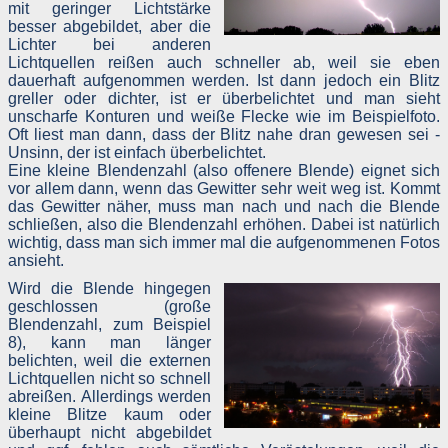
mit geringer Lichtstärke
https://www.facebook.com/about/privacy/
,
Twitter:
Twitter Datenschutzrichtlinie
besser abgebildet, aber die
Google+:
Datenschutzerklärung
.
Lichter bei anderen
Lichtquellen reißen auch schneller ab, weil sie eben
Rechte des Nutzers
dauerhaft aufgenommen werden. Ist dann jedoch ein Blitz
greller oder dichter, ist er überbelichtet und man sieht
Sie haben als Nutzer das Recht, auf Antrag eine kostenlos
unscharfe Konturen und weiße Flecke wie im Beispielfoto.
Auskunft darüber zu erhalten, welche personenbezogenen Date
Oft liest man dann, dass der Blitz nahe dran gewesen sei -
über Sie gespeichert wurden. Sie haben außerdem das Recht au
Unsinn, der ist einfach überbelichtet.
Berichtigung falscher Daten und auf di
Eine kleine Blendenzahl (also offenere Blende) eignet sich
Verarbeitungseinschränkung oder Löschung Ihre
vor allem dann, wenn das Gewitter sehr weit weg ist. Kommt
personenbezogenen Daten. Falls zutreffend, können Sie auch Ih
Recht auf Datenportabilität geltend machen. Sollten Sie annehmen
das Gewitter näher, muss man nach und nach die Blende
dass Ihre Daten unrechtmäßig verarbeitet wurden, können Sie ein
schließen, also die Blendenzahl erhöhen. Dabei ist natürlich
Beschwerde bei der zuständigen Aufsichtsbehörde einreichen.
wichtig, dass man sich immer mal die aufgenommenen Fotos
ansieht.
Löschung von Daten
Wird die Blende hingegen
Sofern Ihr Wunsch nicht mit einer gesetzlichen Pflicht zu
geschlossen (große
Aufbewahrung von Daten (z. B. Vorratsdatenspeicherung) kollidiert
haben Sie ein Anrecht auf Löschung Ihrer Daten. Von un
Blendenzahl, zum Beispiel
gespeicherte Daten werden, sollten sie für ihre Zweckbestimmun
8), kann man länger
nicht mehr vonnöten sein und es keine gesetzliche
belichten, weil die externen
Aufbewahrungsfristen geben, gelöscht. Falls eine Löschung nich
Lichtquellen nicht so schnell
durchgeführt werden kann, da die Daten für zulässige gesetzlich
abreißen. Allerdings werden
Zwecke erforderlich sind, erfolgt eine Einschränkung de
Datenverarbeitung. In diesem Fall werden die Daten gesperrt un
kleine Blitze kaum oder
nicht für andere Zwecke verarbeitet.
überhaupt nicht abgebildet