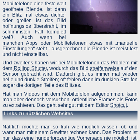
Mobiltelefone eine feste weit
geöffnete Blende. Ist dann
ein Blitz mal etwas dichter
oder greller, ist das Bild
hoffnungslos überstrahlt, im
schlimmsten Fall komplett
weiß. Auch wenn bei
manchen Apps oder Mobiltelefonen etwas mit „manuelle
Einstellungen“ steht - ausgerechnet die Blende ist meist fest
und nicht einstellbar.
Und zweitens haben wir bei Mobiltelefonen das Problem mit
dem
Rolling Shutter
, wodurch das Bild
streifenweise
auf den
Sensor gebracht wird. Dadurch gibt es immer mal wieder
helle und dunkle Streifen; oft fehlen dann im dunklen Streifen
sogar die dortigen Teile des Blitzes.
Hat man Videos mit dem Mobiltelefon aufgenommen, kann
man aber dennoch versuchen, ordentliche Frames als Fotos
zu extrahieren. Das geht sehr gut mit dem Editor
Shotcut
.
Links zu nützlichen Websites
Natrlich möchte man so früh wie möglich wissen, ob und
wann man mit einem Gewitter rechnen kann. Das Problem ist
nur, dass eine hundertprozentige Vorhersage nie möglich ist.