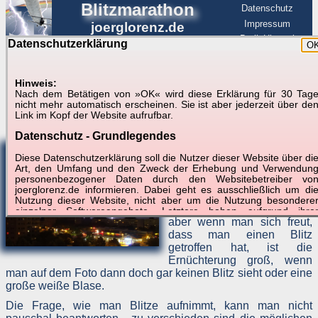
Blitzmarathon
Datenschutz
Impressum
joerglorenz.de
BerlinHimmel
Datenschutzerklärung
O
BerlinHimmel
Blitzmarathon
Am Himmel
☰
Luftfahrt
Hinweis:
Nach dem Betätigen von »OK« wird diese Erklärung für 30 Tag
Blitzfotografie - Wie nimmt man Blitze
nicht mehr automatisch erscheinen. Sie ist aber jederzeit über de
Link im Kopf der Website aufrufbar.
auf?
Datenschutz - Grundlegendes
Fotos mit Blitzen sind
erfahrungsgemäß gerne
Diese Datenschutzerklärung soll die Nutzer dieser Website über di
Art, den Umfang und den Zweck der Erhebung und Verwendun
gesehen, aber leider nicht
personenbezogener Daten durch den Websitebetreiber vo
immer so einfach
joerglorenz.de informieren. Dabei geht es ausschließlich um di
aufzunehmen. Es wird zwar
Nutzung dieser Website, nicht aber um die Nutzung besondere
bei Gewitter oft fotografiert,
einzelner Softwareangebote. Letztere haben aufgrund ihre
aber wenn man sich freut,
Funktionen Besonderheiten, so dass verschiedene Date
gespeichert werden müssen, die für das Funktionieren erforderlic
dass man einen Blitz
sind. Hier ist es wichtig, dass Sie selbst zum Testen diese
getroffen hat, ist die
Funktionen möglichst erfundene Daten verwenden. Ansonsten wir
Ernüchterung groß, wenn
auf die spezifischen Besonderheiten beim jeweiligen Angebo
man auf dem Foto dann doch gar keinen Blitz sieht oder eine
gesondert hingewiesen.
große weiße Blase.
Generell gilt: Wenn Sie ein Angebot bei den Add-Ins nutzen, be
Die Frage, wie man Blitze aufnimmt, kann man nicht
dem Daten übertragen werden, werden diese Daten auf de
Server joerglorenz.de gespeichert. Dies erfolgt in MySQL-Tabellen